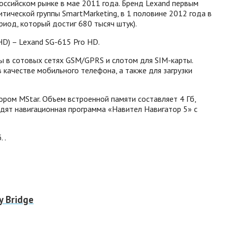
оссийском рынке в мае 2011 года. Бренд Lexand первым
тической группы SmartMarketing, в 1 половине 2012 года в
иод, который достиг 680 тысяч штук).
D) – Lexand SG-615 Pro HD.
ы в сотовых сетях GSM/GPRS и слотом для SIM-карты.
 качестве мобильного телефона, а также для загрузки
ром MStar. Объем встроенной памяти составляет 4 Гб,
одят навигационная программа «Навител Навигатор 5» с
 .
y Bridge