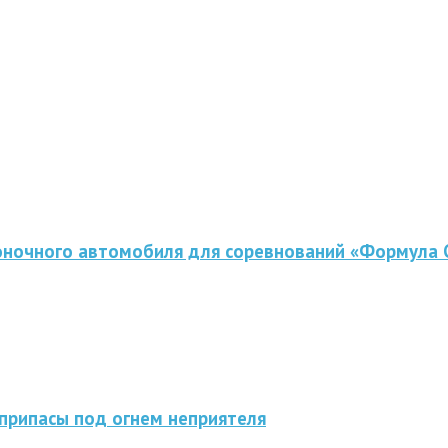
оночного автомобиля для соревнований «Формула 
припасы под огнем неприятеля