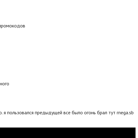
 промокодов
много
. я пользовался предыдущей все было огонь брал тут rnega.sb