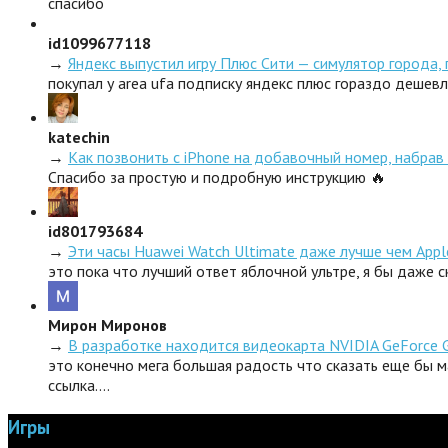
спасибо
id1099677118
→
Яндекс выпустил игру Плюс Сити — симулятор города,
покупал у area ufa подписку яндекс плюс гораздо дешев
katechin
→
Как позвонить с iPhone на добавочный номер, набрав 
Спасибо за простую и подробную инструкцию 🔥
id801793684
→
Эти часы Huawei Watch Ultimate даже лучше чем Appl
это пока что лучший ответ яблочной ультре, я бы даже 
Мирон Миронов
→
В разработке находится видеокарта NVIDIA GeForce 
это конечно мега большая радость что сказать еще бы м
ссылка.…
Игры