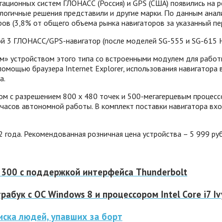
ационных систем ГЛОНАСС (Россия) и GPS (США) появились на р
огичные решения представили и другие марки. По данным анали
в (3,8% от общего объема рынка навигаторов за указанный пер
й 3 ГЛОНАСС/GPS-навигатор (после моделей SG-555 и SG-615 H
м» устройством этого типа со встроенными модулем для работ
мощью браузера Internet Explorer, использования навигатора в
а.
 с разрешением 800 х 480 точек и 500-мегагерцевым процессо
 часов автономной работы. В комплект поставки навигатора вх
года. Рекомендованная розничная цена устройства – 5 999 руб.
300 с поддержкой интерфейса Thunderbolt
ук с OC Windows 8 и процессором Intel Core i7 Iv
ска людей, упавших за борт