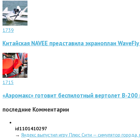
1739
Китайская NAVEE представила экраноплан WaveFly
1715
«Аэромакс» готовит беспилотный вертолет В-200 
последние
Комментарии
id1101410297
→
Яндекс выпустил игру Плюс Сити — симулятор города,