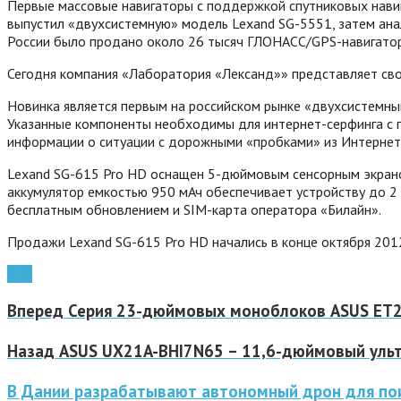
Первые массовые навигаторы с поддержкой спутниковых навиг
выпустил «двухсистемную» модель Lexand SG-5551, затем анал
России было продано около 26 тысяч ГЛОНАСС/GPS-навигаторо
Сегодня компания «Лаборатория «Лександ»» представляет сво
Новинка является первым на российском рынке «двухсистемны
Указанные компоненты необходимы для интернет-серфинга с по
информации о ситуации с дорожными «пробками» из Интернет
Lexand SG-615 Pro HD оснащен 5-дюймовым сенсорным экраном
аккумулятор емкостью 950 мАч обеспечивает устройству до 2
бесплатным обновлением и SIM-карта оператора «Билайн».
Продажи Lexand SG-615 Pro HD начались в конце октября 2012 
GPS
Вперед
Серия 23-дюймовых моноблоков ASUS ET2
Назад
ASUS UX21A-BHI7N65 – 11,6-дюймовый ультраб
В Дании разрабатывают автономный дрон для пои