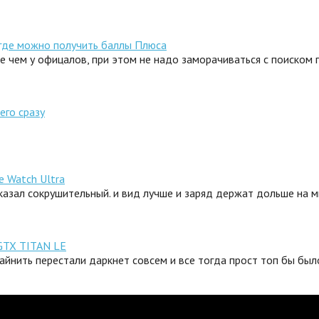
 где можно получить баллы Плюса
ле чем у офицалов, при этом не надо заморачиваться с поиском
его сразу
e Watch Ultra
сказал сокрушительный. и вид лучше и заряд держат дольше на 
GTX TITAN LE
айнить перестали даркнет совсем и все тогда прост топ бы было