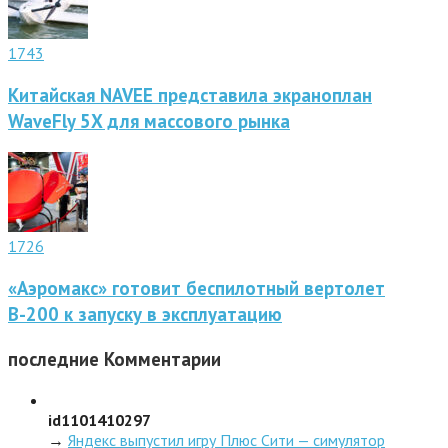
1743
Китайская NAVEE представила экраноплан
WaveFly 5X для массового рынка
1726
«Аэромакс» готовит беспилотный вертолет
В-200 к запуску в эксплуатацию
последние
Комментарии
id1101410297
→
Яндекс выпустил игру Плюс Сити — симулятор