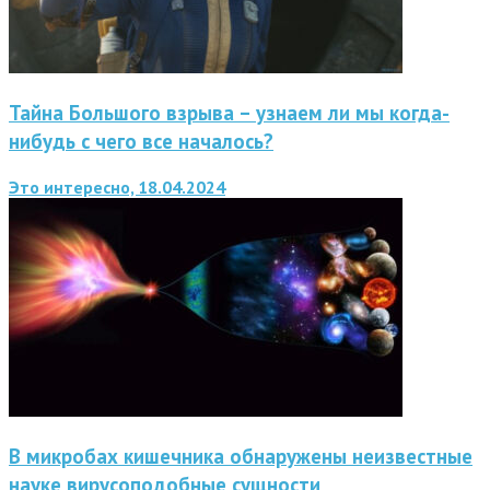
Тайна Большого взрыва – узнаем ли мы когда-
нибудь с чего все началось?
Это интересно, 18.04.2024
В микробах кишечника обнаружены неизвестные
науке вирусоподобные сущности