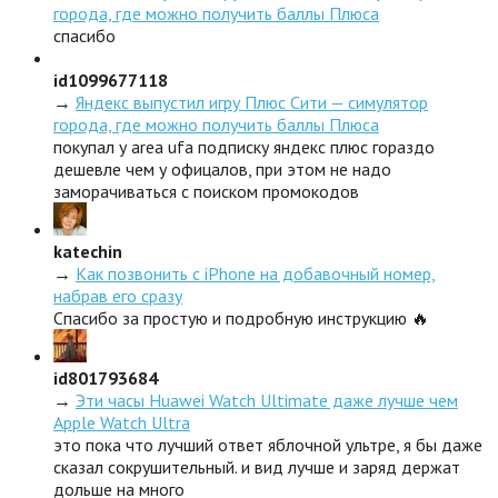
города, где можно получить баллы Плюса
спасибо
id1099677118
→
Яндекс выпустил игру Плюс Сити — симулятор
города, где можно получить баллы Плюса
покупал у area ufa подписку яндекс плюс гораздо
дешевле чем у офицалов, при этом не надо
заморачиваться с поиском промокодов
katechin
→
Как позвонить с iPhone на добавочный номер,
набрав его сразу
Спасибо за простую и подробную инструкцию 🔥
id801793684
→
Эти часы Huawei Watch Ultimate даже лучше чем
Apple Watch Ultra
это пока что лучший ответ яблочной ультре, я бы даже
сказал сокрушительный. и вид лучше и заряд держат
дольше на много