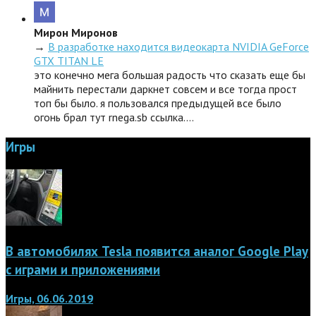
Мирон Миронов
→
В разработке находится видеокарта NVIDIA GeForce
GTX TITAN LE
это конечно мега большая радость что сказать еще бы
майнить перестали даркнет совсем и все тогда прост
топ бы было. я пользовался предыдущей все было
огонь брал тут rnega.sb ссылка.…
Игры
В автомобилях Tesla появится аналог Google Play
с играми и приложениями
Игры, 06.06.2019