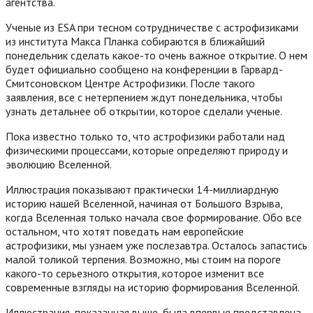
агентства.
Ученые из ESA при тесном сотрудничестве с астрофизиками
из института Макса Планка собираются в ближайший
понедельник сделать какое-то очень важное открытие. О нем
будет официально сообщено на конференции в Гарвард-
Смитсоновском Центре Астрофизики. После такого
заявления, все с нетерпением ждут понедельника, чтобы
узнать детальнее об открытии, которое сделали ученые.
Пока известно только то, что астрофизики работали над
физическими процессами, которые определяют природу и
эволюцию Вселенной.
Иллюстрация показывают практически 14-миллиардную
историю нашей Вселенной, начиная от Большого Взрыва,
когда Вселенная только начала свое формирование. Обо все
остальном, что хотят поведать нам европейские
астрофизики, мы узнаем уже послезавтра. Осталось запастись
малой толикой терпения. Возможно, мы стоим на пороге
какого-то серьезного открытия, которое изменит все
современные взгляды на историю формирования Вселенной.
Иллюстрация, показанная выше, была впервые представлена