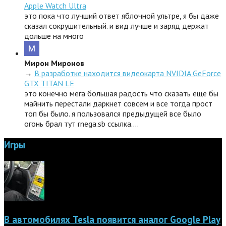
Apple Watch Ultra
это пока что лучший ответ яблочной ультре, я бы даже
сказал сокрушительный. и вид лучше и заряд держат
дольше на много
Мирон Миронов
→
В разработке находится видеокарта NVIDIA GeForce
GTX TITAN LE
это конечно мега большая радость что сказать еще бы
майнить перестали даркнет совсем и все тогда прост
топ бы было. я пользовался предыдущей все было
огонь брал тут rnega.sb ссылка.…
Игры
В автомобилях Tesla появится аналог Google Play