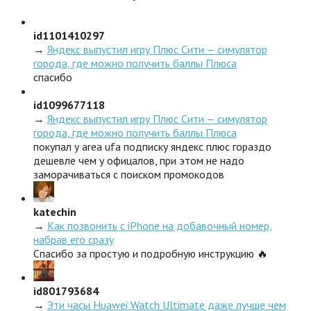
id1101410297
→
Яндекс выпустил игру Плюс Сити — симулятор
города, где можно получить баллы Плюса
спасибо
id1099677118
→
Яндекс выпустил игру Плюс Сити — симулятор
города, где можно получить баллы Плюса
покупал у area ufa подписку яндекс плюс гораздо
дешевле чем у офицалов, при этом не надо
заморачиваться с поиском промокодов
katechin
→
Как позвонить с iPhone на добавочный номер,
набрав его сразу
Спасибо за простую и подробную инструкцию 🔥
id801793684
→
Эти часы Huawei Watch Ultimate даже лучше чем