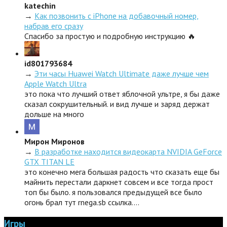
katechin
→
Как позвонить с iPhone на добавочный номер,
набрав его сразу
Спасибо за простую и подробную инструкцию 🔥
id801793684
→
Эти часы Huawei Watch Ultimate даже лучше чем
Apple Watch Ultra
это пока что лучший ответ яблочной ультре, я бы даже
сказал сокрушительный. и вид лучше и заряд держат
дольше на много
Мирон Миронов
→
В разработке находится видеокарта NVIDIA GeForce
GTX TITAN LE
это конечно мега большая радость что сказать еще бы
майнить перестали даркнет совсем и все тогда прост
топ бы было. я пользовался предыдущей все было
огонь брал тут rnega.sb ссылка.…
Игры