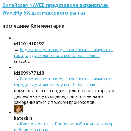
Китайская NAVEE представила экраноплан
WaveFly 5X для массового рынка
последние
Комментарии
id1101410297
→
Яндекс выпустил игру Плюс Сити — симулятор
города, где можно получить баллы Плюса
спасибо
id1099677118
→
Яндекс выпустил игру Плюс Сити — симулятор
города, где можно получить баллы Плюса
покупал у area ufa подписку яндекс плюс гораздо
дешевле чем у офицалов, при этом не надо
заморачиваться с поиском промокодов
katechin
→
Как позвонить с iPhone на добавочный номер,
набрав его сразу