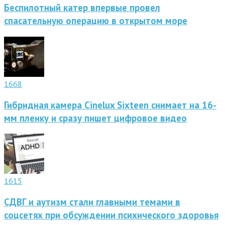
Беспилотный катер впервые провел
спасательную операцию в открытом море
1668
Гибридная камера Cinelux Sixteen снимает на 16-
мм пленку и сразу пишет цифровое видео
1615
СДВГ и аутизм стали главными темами в
соцсетях при обсуждении психического здоровья