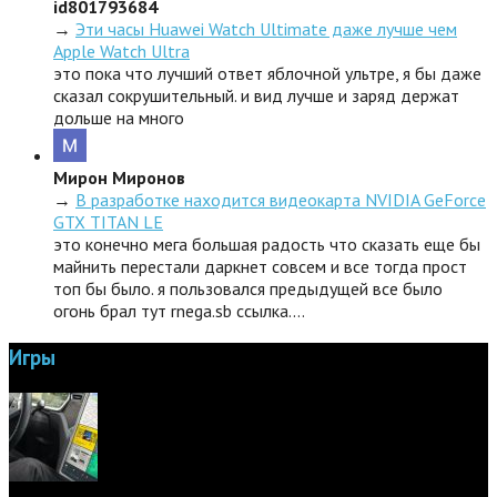
id801793684
→
Эти часы Huawei Watch Ultimate даже лучше чем
Apple Watch Ultra
это пока что лучший ответ яблочной ультре, я бы даже
сказал сокрушительный. и вид лучше и заряд держат
дольше на много
Мирон Миронов
→
В разработке находится видеокарта NVIDIA GeForce
GTX TITAN LE
это конечно мега большая радость что сказать еще бы
майнить перестали даркнет совсем и все тогда прост
топ бы было. я пользовался предыдущей все было
огонь брал тут rnega.sb ссылка.…
Игры