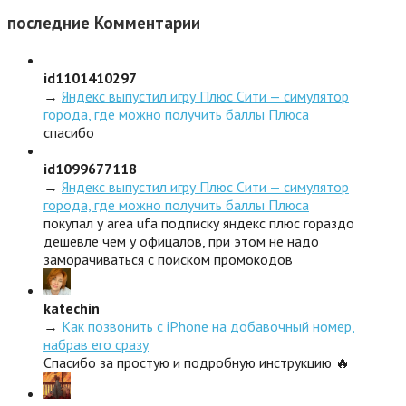
последние
Комментарии
id1101410297
→
Яндекс выпустил игру Плюс Сити — симулятор
города, где можно получить баллы Плюса
спасибо
id1099677118
→
Яндекс выпустил игру Плюс Сити — симулятор
города, где можно получить баллы Плюса
покупал у area ufa подписку яндекс плюс гораздо
дешевле чем у офицалов, при этом не надо
заморачиваться с поиском промокодов
katechin
→
Как позвонить с iPhone на добавочный номер,
набрав его сразу
Спасибо за простую и подробную инструкцию 🔥