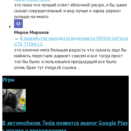
это пока что лучший ответ яблочной ультре, я бы даже
сказал сокрушительный. и вид лучше и заряд держат
дольше на много
Мирон Миронов
→
В разработке находится видеокарта NVIDIA GeForce
GTX TITAN LE
это конечно мега большая радость что сказать еще бы
майнить перестали даркнет совсем и все тогда прост
топ бы было. я пользовался предыдущей все было
огонь брал тут rnega.sb ссылка.…
Игры
В автомобилях Tesla появится аналог Google Play
с играми и приложениями