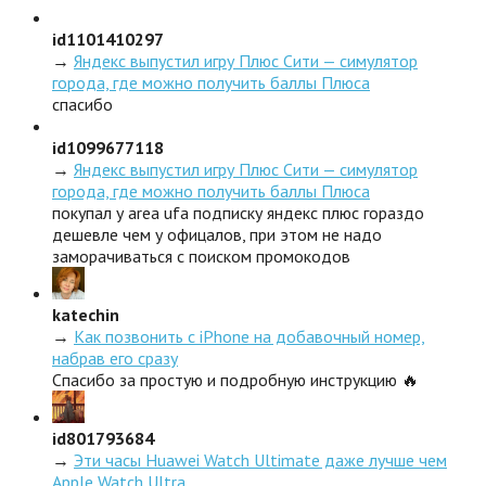
id1101410297
→
Яндекс выпустил игру Плюс Сити — симулятор
города, где можно получить баллы Плюса
спасибо
id1099677118
→
Яндекс выпустил игру Плюс Сити — симулятор
города, где можно получить баллы Плюса
покупал у area ufa подписку яндекс плюс гораздо
дешевле чем у офицалов, при этом не надо
заморачиваться с поиском промокодов
katechin
→
Как позвонить с iPhone на добавочный номер,
набрав его сразу
Спасибо за простую и подробную инструкцию 🔥
id801793684
→
Эти часы Huawei Watch Ultimate даже лучше чем
Apple Watch Ultra