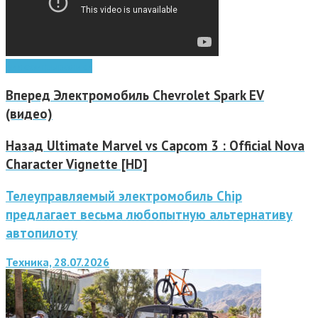
видео
игры
ролики
Вперед
Электромобиль Chevrolet Spark EV
(видео)
Назад
Ultimate Marvel vs Capcom 3 : Official Nova
Character Vignette [HD]
Телеуправляемый электромобиль Chip
предлагает весьма любопытную альтернативу
автопилоту
Техника, 28.07.2026