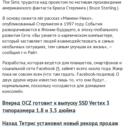
The Sims трудится над проектом по мотивам произведения
американского фантаста Брюса Стерлинга ( Bruce Sterling ).
В основу сюжета лёг рассказ «Манеки-Неко»,
опубликованный Стерлингом в 1997 году. События
разворачиваются в Японии будущего, в эпоху глобального
развития Сети.
«Вы узнаете о кармическом компьютере,
который заставляет людей взаимодействовать в самых
необычных ситуациях, тем самым улучшая их жизнь», —
сообщил г-н Райт.
Разработка, которая ведётся для планшетов, смартфонов и
социальной сети Facebook (!), займёт всего около года. Жанр
пока не совсем ясен (что там гадать: Facebook-поделка). О
двух других играх известно лишь то, что они будут…
нормальными, поскольку «создаются для домашних
консолей».
Вперед
OCZ готовит к выпуску SSD Vertex 3
типоразмера 1,8 и 3,5 дюйма
Назад
Тетрис установил новый рекорд продаж