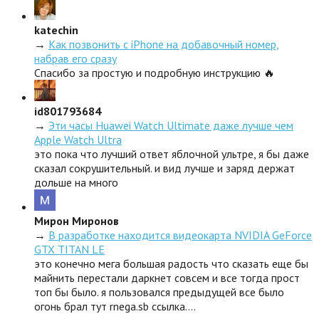
katechin
→
Как позвонить с iPhone на добавочный номер,
набрав его сразу
Спасибо за простую и подробную инструкцию 🔥
id801793684
→
Эти часы Huawei Watch Ultimate даже лучше чем
Apple Watch Ultra
это пока что лучший ответ яблочной ультре, я бы даже
сказал сокрушительный. и вид лучше и заряд держат
дольше на много
Мирон Миронов
→
В разработке находится видеокарта NVIDIA GeForce
GTX TITAN LE
это конечно мега большая радость что сказать еще бы
майнить перестали даркнет совсем и все тогда прост
топ бы было. я пользовался предыдущей все было
огонь брал тут rnega.sb ссылка.…