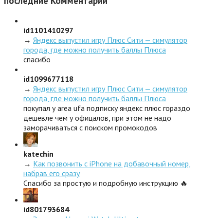
последние
Комментарии
id1101410297
→
Яндекс выпустил игру Плюс Сити — симулятор
города, где можно получить баллы Плюса
спасибо
id1099677118
→
Яндекс выпустил игру Плюс Сити — симулятор
города, где можно получить баллы Плюса
покупал у area ufa подписку яндекс плюс гораздо
дешевле чем у офицалов, при этом не надо
заморачиваться с поиском промокодов
katechin
→
Как позвонить с iPhone на добавочный номер,
набрав его сразу
Спасибо за простую и подробную инструкцию 🔥
id801793684