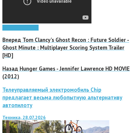
видео
игры
ролики
Вперед
Tom Clancy's Ghost Recon : Future Soldier -
Ghost Minute : Multiplayer Scoring System Trailer
[HD]
Назад
Hunger Games - Jennifer Lawrence HD MOVIE
(2012)
Телеуправляемый электромобиль Chip
предлагает весьма любопытную альтернативу
автопилоту
Техника, 28.07.2026