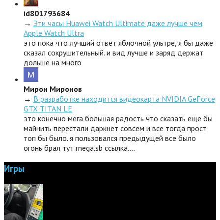
id801793684
→
Эти часы Huawei Watch Ultimate даже лучше чем
Apple Watch Ultra
это пока что лучший ответ яблочной ультре, я бы даже
сказал сокрушительный. и вид лучше и заряд держат
дольше на много
Мирон Миронов
→
В разработке находится видеокарта NVIDIA GeForce
GTX TITAN LE
это конечно мега большая радость что сказать еще бы
майнить перестали даркнет совсем и все тогда прост
топ бы было. я пользовался предыдущей все было
огонь брал тут rnega.sb ссылка.…
Игры