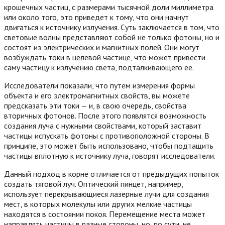
крошечных частиц, с размерами тысячной доли миллиметра
или около того, это приведет к тому, что они начнут
двигаться к источнику излучения. Суть заключается в том, что
световые волны представляют собой не только фотоны, но и
состоят из электрических и магнитных полей. Они могут
возбуждать токи в целевой частице, что может привести
саму частицу к излучению света, подталкивающего ее.
Исследователи показали, что путем измерения формы
объекта и его электромагнитных свойств, вы можете
предсказать эти токи — и, в свою очередь, свойства
вторичных фотонов. После этого появлятся возможность
создания луча с нужными свойствами, который заставит
частицы испускать фотоны с противоположной стороны. В
принципе, это может быть использовано, чтобы подтащить
частицы вплотную к источнику луча, говорят исследователи.
Данный подход в корне отличается от предыдущих попыток
создать тяговой луч. Оптический пинцет, например,
использует перекрывающиеся лазерные лучи для создания
мест, в которых молекулы или других мелкие частицы
находятся в состоянии покоя. Перемещение места может
направлять частицы в разные стороны, но, по сути, не