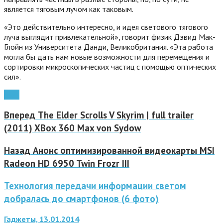
является тяговым лучом как таковым.
«Это действительно интересно, и идея светового тягового
луча выглядит привлекательной», говорит физик Дэвид Мак-
Глойн из Университета Данди, Великобритания. «Эта работа
могла бы дать нам новые возможности для перемещения и
сортировки микроскопических частиц с помощью оптических
сил».
свет
Вперед
The Elder Scrolls V Skyrim | full trailer
(2011) XBox 360 Max von Sydow
Назад
Анонс оптимизированной видеокарты MSI
Radeon HD 6950 Twin Frozr III
Технология передачи информации светом
добралась до смартфонов (6 фото)
Гаджеты, 13.01.2014