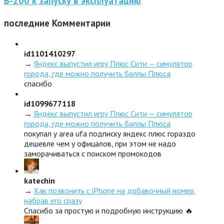
В-200 к запуску в эксплуатацию
последние
Комментарии
id1101410297
→
Яндекс выпустил игру Плюс Сити — симулятор
города, где можно получить баллы Плюса
спасибо
id1099677118
→
Яндекс выпустил игру Плюс Сити — симулятор
города, где можно получить баллы Плюса
покупал у area ufa подписку яндекс плюс гораздо
дешевле чем у офицалов, при этом не надо
заморачиваться с поиском промокодов
katechin
→
Как позвонить с iPhone на добавочный номер,
набрав его сразу
Спасибо за простую и подробную инструкцию 🔥