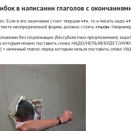
ибок в написании глаголов с окончаниями
с. Если в его окончании стоит твердая
«т»
, то и писать надо
«т
е-ответе неопределенной формы должно стоять
«ться»
. Наприме
едложении без подлежащих (бессубъектных предложениях) задать
еред которым можно поставить слово НАДО/НЕЛЬЗЯ/БУДЕТ/НУЖН
не) + неличный глагол, перед которым нельзя поставить сло