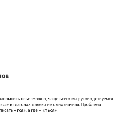
лов
а запомнить невозможно, чаще всего мы руководствуемся
ться» в глаголах далеко не однозначная. Проблема
 писать
«тся»
, а где –
«ться»
.