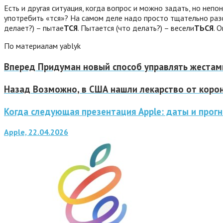
Есть и другая ситуация, когда вопрос и можно задать, но непон
употребить «тся»? На самом деле надо просто тщательно разоб
делает?) – пытае
ТСЯ
. Пытается (что делать?) – весели
ТЬСЯ
. 
По материалам yablyk
Вперед
Придуман новый способ управлять жестам
Назад
Возможно, в США нашли лекарство от коро
Когда следующая презентация Apple: даты и прог
Apple, 22.04.2026