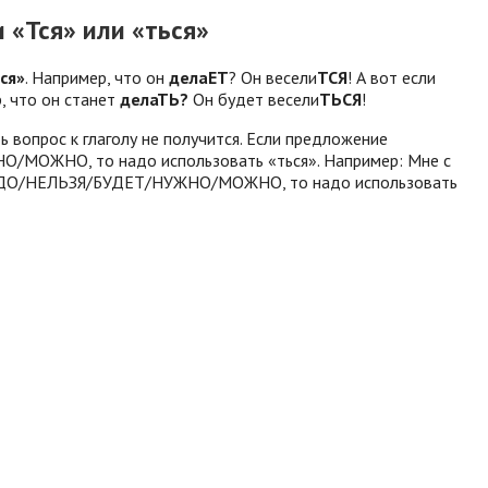
 «Тся» или «ться»
ся»
. Например, что он
делаЕТ
? Он весели
ТСЯ
! А вот если
р, что он станет
делаТЬ?
Он будет весели
ТЬСЯ
!
 вопрос к глаголу не получится. Если предложение
О/МОЖНО, то надо использовать «ться». Например: Мне с
во НАДО/НЕЛЬЗЯ/БУДЕТ/НУЖНО/МОЖНО, то надо использовать