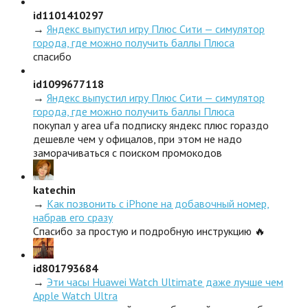
id1101410297
→
Яндекс выпустил игру Плюс Сити — симулятор
города, где можно получить баллы Плюса
спасибо
id1099677118
→
Яндекс выпустил игру Плюс Сити — симулятор
города, где можно получить баллы Плюса
покупал у area ufa подписку яндекс плюс гораздо
дешевле чем у офицалов, при этом не надо
заморачиваться с поиском промокодов
katechin
→
Как позвонить с iPhone на добавочный номер,
набрав его сразу
Спасибо за простую и подробную инструкцию 🔥
id801793684
→
Эти часы Huawei Watch Ultimate даже лучше чем
Apple Watch Ultra