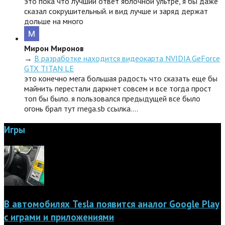
это пока что лучший ответ яблочной ультре, я бы даже
сказал сокрушительный. и вид лучше и заряд держат
дольше на много
Мирон Миронов
→
В разработке находится видеокарта NVIDIA GeForce
GTX TITAN LE
это конечно мега большая радость что сказать еще бы
майнить перестали даркнет совсем и все тогда прост
топ бы было. я пользовался предыдущей все было
огонь брал тут rnega.sb ссылка.…
Игры
В автомобилях Tesla появится аналог Google Play
с играми и приложениями