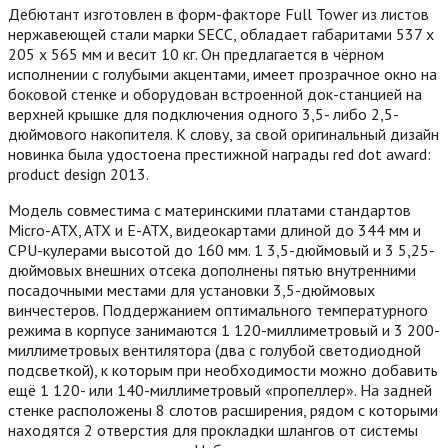
Дебютант изготовлен в форм-факторе Full Tower из листов
нержавеющей стали марки SECC, обладает габаритами 537 x
205 x 565 мм и весит 10 кг. Он предлагается в чёрном
исполнении с голубыми акцентами, имеет прозрачное окно на
боковой стенке и оборудован встроенной док-станцией на
верхней крышке для подключения одного 3,5- либо 2,5-
дюймового накопителя. К слову, за свой оригинальный дизайн
новинка была удостоена престижной награды red dot award:
product design 2013.
Модель совместима с материнскими платами стандартов
Micro-ATX, ATX и E-ATX, видеокартами длиной до 344 мм и
CPU-кулерами высотой до 160 мм. 1 3,5-дюймовый и 3 5,25-
дюймовых внешних отсека дополнены пятью внутренними
посадочными местами для установки 3,5-дюймовых
винчестеров.
Поддержанием оптимального температурного
режима в корпусе занимаются 1 120-миллиметровый и 3 200-
миллиметровых вентилятора (два с голубой светодиодной
подсветкой), к которым при необходимости можно добавить
ещё 1 120- или 140-миллиметровый «пропеллер». На задней
стенке расположены 8 слотов расширения, рядом с которыми
находятся 2 отверстия для прокладки шлангов от системы