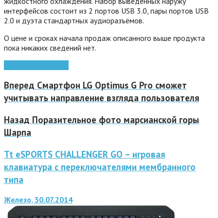
жидкостного охлаждения. Набор выведенных наружу
интерфейсов состоит из 2 портов USB 3.0, пары портов USB
2.0 и дуэта стандартных аудиоразъёмов.
О цене и сроках начала продаж описанного выше продукта
пока никаких сведений нет.
Thermaltake
корпус
Вперед
Смартфон LG Optimus G Pro сможет
учитывать направление взгляда пользователя
Назад
Поразительное фото марсианской горы
Шарпа
Tt eSPORTS CHALLENGER GO – игровая
клавиатура с переключателями мембранного
типа
Железо, 30.07.2014