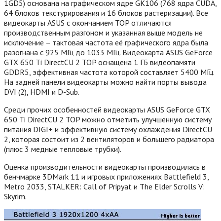
1GD5) основана на графическом ядре GK106 (768 ядра CUDA,
64 блоков текстурирования и 16 блоков растеризации). Все
видеокарты ASUS с окончанием TOP отличаются
производственным разгоном и указанная выше модель не
исключение – тактовая частота её графического ядра была
разогнана с 925 МГц до 1033 МГц. Видеокарта ASUS GeForce
GTX 650 Ti DirectCU 2 TOP оснащена 1 ГБ видеопамяти
GDDR5, эффективная частота которой составляет 5400 МГц.
На задней панели видеокарты можно найти порты вывода
DVI (2), HDMI и D-Sub.
Среди прочих особенностей видеокарты ASUS GeForce GTX
650 Ti DirectCU 2 TOP можно отметить улучшенную систему
питания DIGI+ и эффективную систему охлаждения DirectCU
2, которая состоит из 2 вентиляторов и большего радиатора
(плюс 3 медные тепловые трубки).
Оценка производительности видеокарты производилась в
бенчмарке 3DMark 11 и игровых приложениях Battlefield 3,
Metro 2033, STALKER: Call of Pripyat и The Elder Scrolls V:
Skyrim.