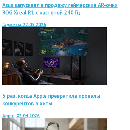
Asus запускает в продажу геймерские AR-очки
ROG Xreal R1 с частотой 240 Гц
Гаджеты, 22.05.2026
5 раз, когда Apple превратила провалы
конкурентов в хиты
Apple, 02.04.2026