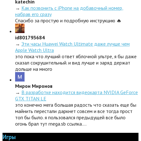
katechin
→
Как позвонить с iPhone на добавочный номер,
набрав его сразу
Спасибо за простую и подробную инструкцию 🔥
id801793684
→
Эти часы Huawei Watch Ultimate даже лучше чем
Apple Watch Ultra
это пока что лучший ответ яблочной ультре, я бы даже
сказал сокрушительный. и вид лучше и заряд держат
дольше на много
Мирон Миронов
→
В разработке находится видеокарта NVIDIA GeForce
GTX TITAN LE
это конечно мега большая радость что сказать еще бы
майнить перестали даркнет совсем и все тогда прост
топ бы было. я пользовался предыдущей все было
огонь брал тут rnega.sb ссылка.…
Игры