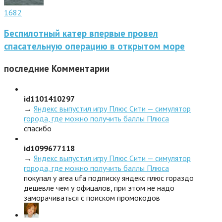
1682
Беспилотный катер впервые провел
спасательную операцию в открытом море
последние
Комментарии
id1101410297
→
Яндекс выпустил игру Плюс Сити — симулятор
города, где можно получить баллы Плюса
спасибо
id1099677118
→
Яндекс выпустил игру Плюс Сити — симулятор
города, где можно получить баллы Плюса
покупал у area ufa подписку яндекс плюс гораздо
дешевле чем у офицалов, при этом не надо
заморачиваться с поиском промокодов