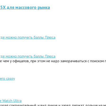
 5X для массового рынка
 где можно получить баллы Плюса
 где можно получить баллы Плюса
ле чем у офицалов, при этом не надо заморачиваться с поиском
его сразу
e Watch Ultra
сказал сокрушительный. и вид лучше и заряд держат дольше на 