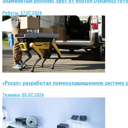
Знаменитый робопес Spot от Boston Dynamics гот
Роботы, 17.07.2026
«Росэл» разработал помехозащищенную систему 
Техника, 03.07.2026