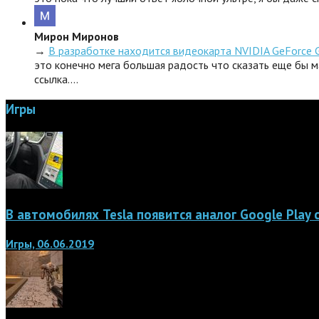
Мирон Миронов
→
В разработке находится видеокарта NVIDIA GeForce 
это конечно мега большая радость что сказать еще бы м
ссылка.…
Игры
В автомобилях Tesla появится аналог Google Play
Игры, 06.06.2019