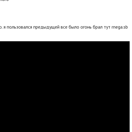
. я пользовался предыдущей все было огонь брал тут rnega.sb