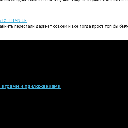
GTX TITAN LE
айнить перестали даркнет совсем и все тогда прост топ бы было
 с играми и приложениями