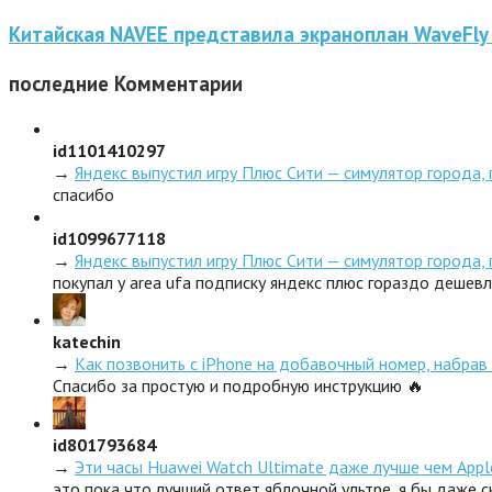
Китайская NAVEE представила экраноплан WaveFly
последние
Комментарии
id1101410297
→
Яндекс выпустил игру Плюс Сити — симулятор города,
спасибо
id1099677118
→
Яндекс выпустил игру Плюс Сити — симулятор города,
покупал у area ufa подписку яндекс плюс гораздо дешев
katechin
→
Как позвонить с iPhone на добавочный номер, набрав 
Спасибо за простую и подробную инструкцию 🔥
id801793684
→
Эти часы Huawei Watch Ultimate даже лучше чем Appl
это пока что лучший ответ яблочной ультре, я бы даже 