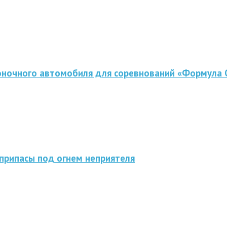
оночного автомобиля для соревнований «Формула 
припасы под огнем неприятеля