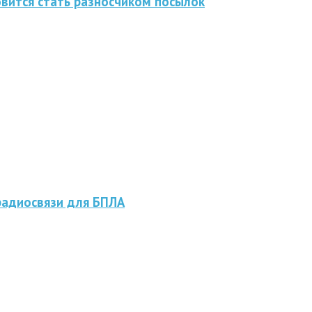
овится стать разносчиком посылок
радиосвязи для БПЛА