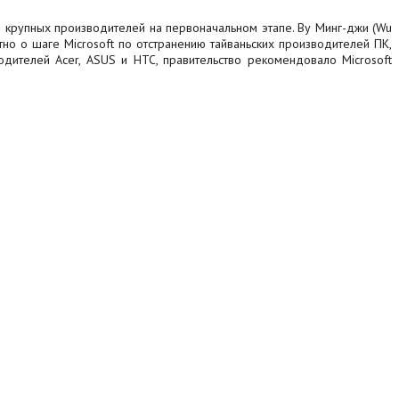
10 крупных производителей на первоначальном этапе. Ву Минг-джи (Wu
тно о шаге Microsoft по отстранению тайваньских производителей ПК,
ителей Acer, ASUS и HTC, правительство рекомендовало Microsoft