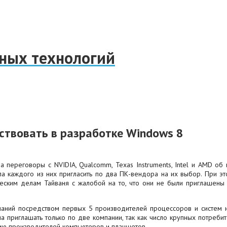
нных технологий
ствовать в разработке Windows 8
ла переговоры с NVIDIA, Qualcomm, Texas Instruments, Intel и AMD о
ла каждого из них пригласить по два ПК-вендора на их выбор. При 
ческим делам Тайваня с жалобой на то, что они не были приглашены 
мпаний посредством первых 5 производителей процессоров и систем
жена приглашать только по две компании, так как число крупных потре
ию производителей компьютеров и планшетов.