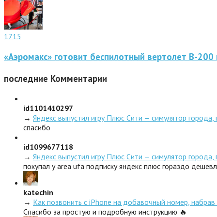
1715
«Аэромакс» готовит беспилотный вертолет В-200 
последние
Комментарии
id1101410297
→
Яндекс выпустил игру Плюс Сити — симулятор города,
спасибо
id1099677118
→
Яндекс выпустил игру Плюс Сити — симулятор города,
покупал у area ufa подписку яндекс плюс гораздо дешев
katechin
→
Как позвонить с iPhone на добавочный номер, набрав 
Спасибо за простую и подробную инструкцию 🔥