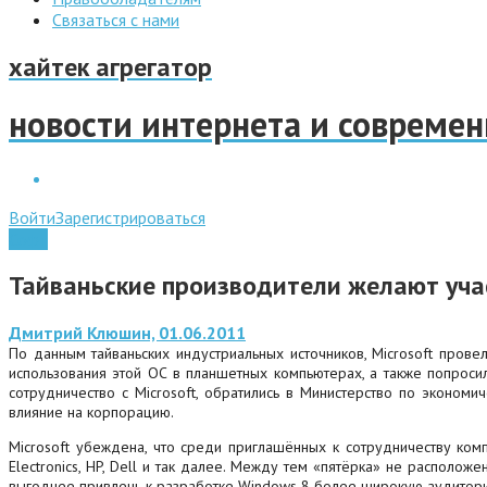
Связаться с нами
хайтек агрегатор
новости интернета и совреме
Войти
Зарегистрироваться
Софт
Тайваньские производители желают уча
Дмитрий Клюшин, 01.06.2011
По данным тайваньских индустриальных источников, Microsoft прове
использования этой ОС в планшетных компьютерах, а также попроси
сотрудничество с Microsoft, обратились в Министерство по экономи
влияние на корпорацию.
Microsoft убеждена, что среди приглашённых к сотрудничеству ко
Electronics, HP, Dell и так далее. Между тем «пятёрка» не располо
выгоднее привлечь к разработке Windows 8 более широкую аудитор