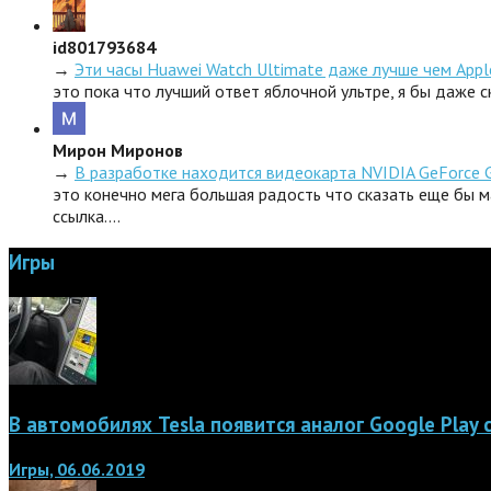
id801793684
→
Эти часы Huawei Watch Ultimate даже лучше чем Appl
это пока что лучший ответ яблочной ультре, я бы даже 
Мирон Миронов
→
В разработке находится видеокарта NVIDIA GeForce 
это конечно мега большая радость что сказать еще бы м
ссылка.…
Игры
В автомобилях Tesla появится аналог Google Play
Игры, 06.06.2019