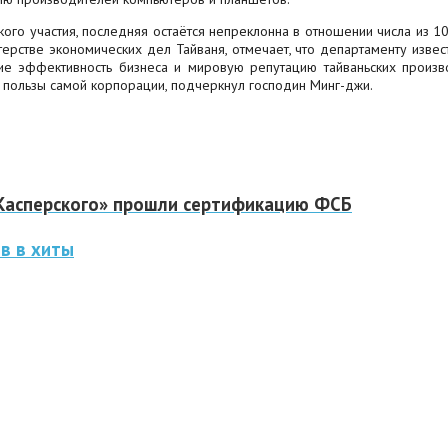
ского участия, последняя остаётся непреклонна в отношении числа из 
терстве экономических дел Тайваня, отмечает, что департаменту извес
 эффективность бизнеса и мировую репутацию тайваньских производ
я пользы самой корпорации, подчеркнул господин Минг-джи.
Касперского» прошли сертификацию ФСБ
ов в хиты