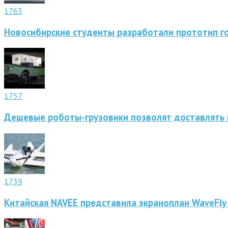
1763
Новосибирские студенты разработали прототип г
1757
Дешевые роботы-грузовики позволят доставлять 
1739
Китайская NAVEE представила экраноплан WaveFly