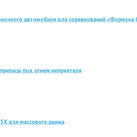
оночного автомобиля для соревнований «Формула 
припасы под огнем неприятеля
 5X для массового рынка