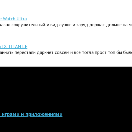
e Watch Ultra
сказал сокрушительный. и вид лучше и заряд держат дольше на 
GTX TITAN LE
айнить перестали даркнет совсем и все тогда прост топ бы было
 с играми и приложениями