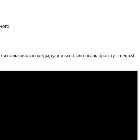
много
. я пользовался предыдущей все было огонь брал тут rnega.sb