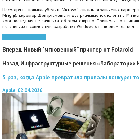
Несмотря на попытки убедить Microsoft снизить ограничения партнёр
Ming-ji), директор Департамента индустриальных технологий в Минис
хотя последняя не заявляла об этом открыто.
Принимая во внимание
включить их в совместную разработку Windows 8 на первом этапе дл
Microsoft
Windows 8
Вперед
Новый "мгновенный" принтер от Polaroid
Назад
Инфраструктурные решения «Лаборатории 
5 раз, когда Apple превратила провалы конкурент
Apple, 02.04.2026