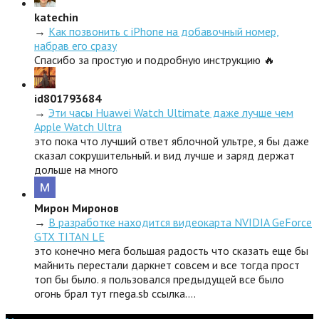
katechin
→
Как позвонить с iPhone на добавочный номер,
набрав его сразу
Спасибо за простую и подробную инструкцию 🔥
id801793684
→
Эти часы Huawei Watch Ultimate даже лучше чем
Apple Watch Ultra
это пока что лучший ответ яблочной ультре, я бы даже
сказал сокрушительный. и вид лучше и заряд держат
дольше на много
Мирон Миронов
→
В разработке находится видеокарта NVIDIA GeForce
GTX TITAN LE
это конечно мега большая радость что сказать еще бы
майнить перестали даркнет совсем и все тогда прост
топ бы было. я пользовался предыдущей все было
огонь брал тут rnega.sb ссылка.…