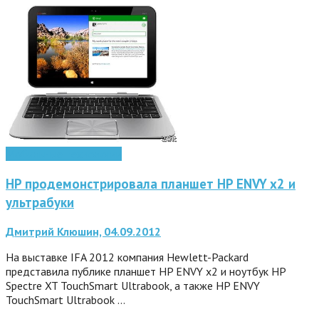
Мобильные технологии
HP продемонстрировала планшет HP ENVY x2 и
ультрабуки
Дмитрий Клюшин, 04.09.2012
На выставке IFA 2012 компания Hewlett-Packard
представила публике планшет HP ENVY x2 и ноутбук HP
Spectre XT TouchSmart Ultrabook, а также HP ENVY
TouchSmart Ultrabook …