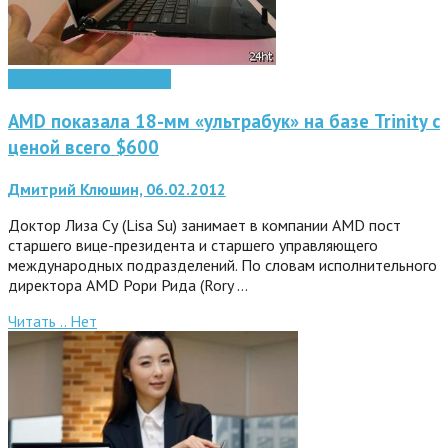
Мобильные технологии
AMD показала 18-мм «ультрабук» на базе Trinity с
ценой всего $600
Дмитрий Клюшин, 06.02.2012
Доктор Лиза Су (Lisa Su) занимает в компании AMD пост
старшего вице-президента и старшего управляющего
международных подразделений. По словам исполнительного
директора AMD Рори Рида (Rory …
Читать ..
Нет