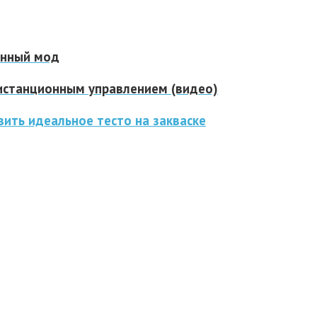
енный мод
дистанционным управлением (видео)
ить идеальное тесто на закваске