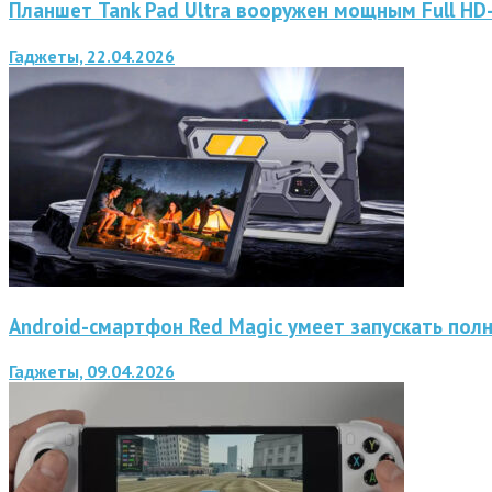
Планшет Tank Pad Ultra вооружен мощным Full H
Гаджеты, 22.04.2026
Android-смартфон Red Magic умеет запускать пол
Гаджеты, 09.04.2026