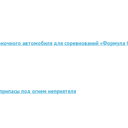
оночного автомобиля для соревнований «Формула 
припасы под огнем неприятеля