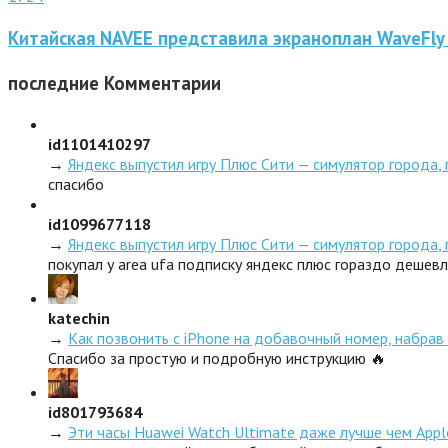
Китайская NAVEE представила экраноплан WaveFly
последние
Комментарии
id1101410297
→
Яндекс выпустил игру Плюс Сити — симулятор города,
спасибо
id1099677118
→
Яндекс выпустил игру Плюс Сити — симулятор города,
покупал у area ufa подписку яндекс плюс гораздо дешев
katechin
→
Как позвонить с iPhone на добавочный номер, набрав 
Спасибо за простую и подробную инструкцию 🔥
id801793684
→
Эти часы Huawei Watch Ultimate даже лучше чем Appl