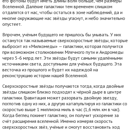
его фотоны будут иметь длины волн больше, чем размеры
Вселенной.
Далёкие галактики тем временем слишком
отдалятся от нас, чтобы остаться в зоне наблюдений, да и
многие окружающие нас звёзды угаснут, и небо значительно
опустеет.
Впрочем, учёным будущего не пришлось бы унывать. У них
останутся так называемые сверхскоростные звёзды, которые
выбросит из «Милкомеды» — галактики, которая получится
при возможном столкновении Млечного пути и Андромеды
через 5-6 млрд лет. Эти звёзды будут самыми удалёнными
источниками света, доступными для учёных будущего. Эта
весточка из прошлого и будет их надеждой на
реконструкцию истории нашей Вселенной.
Сверхскоростные звёзды получаются тогда, когда двойные
звёзды слишком близко подходят к чёрной дыре в центре
галактики. Гравитация может разорвать двойную звезду,
поглотив одну из них, а другую катапультируя из галактики со
скоростью выше 1 миллиона миль в час (1,6 млн. км в час).
Когда беглец покинет галактику, он получит ускорение за
счёт расширения вселенной. Именно измеряя скорость
сверхскоростных звёз, учёные и смогут восстановить ход