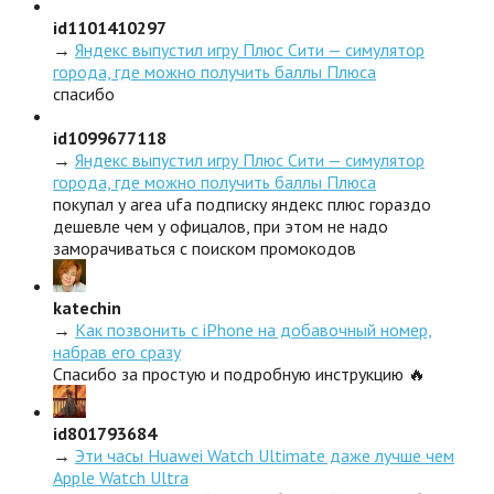
id1101410297
→
Яндекс выпустил игру Плюс Сити — симулятор
города, где можно получить баллы Плюса
спасибо
id1099677118
→
Яндекс выпустил игру Плюс Сити — симулятор
города, где можно получить баллы Плюса
покупал у area ufa подписку яндекс плюс гораздо
дешевле чем у офицалов, при этом не надо
заморачиваться с поиском промокодов
katechin
→
Как позвонить с iPhone на добавочный номер,
набрав его сразу
Спасибо за простую и подробную инструкцию 🔥
id801793684
→
Эти часы Huawei Watch Ultimate даже лучше чем
Apple Watch Ultra