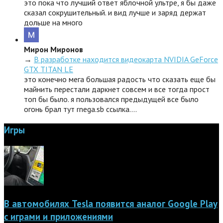
это пока что лучший ответ яблочной ультре, я бы даже
сказал сокрушительный. и вид лучше и заряд держат
дольше на много
Мирон Миронов
→
В разработке находится видеокарта NVIDIA GeForce
GTX TITAN LE
это конечно мега большая радость что сказать еще бы
майнить перестали даркнет совсем и все тогда прост
топ бы было. я пользовался предыдущей все было
огонь брал тут rnega.sb ссылка.…
Игры
В автомобилях Tesla появится аналог Google Play
с играми и приложениями