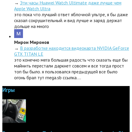
→
Эти часы Huawei Watch Ultimate даже лучше чем
Apple Watch Ultra
это пока что лучший ответ яблочной ультре, я бы даже
сказал сокрушительный. и вид лучше и заряд держат
дольше на много
Мирон Миронов
→
В разработке находится видеокарта NVIDIA GeForce
GTX TITAN LE
это конечно мега большая радость что сказать еще бы
майнить перестали даркнет совсем и все тогда прост
топ бы было. я пользовался предыдущей все было
огонь брал тут rnega.sb ссылка.…
Игры