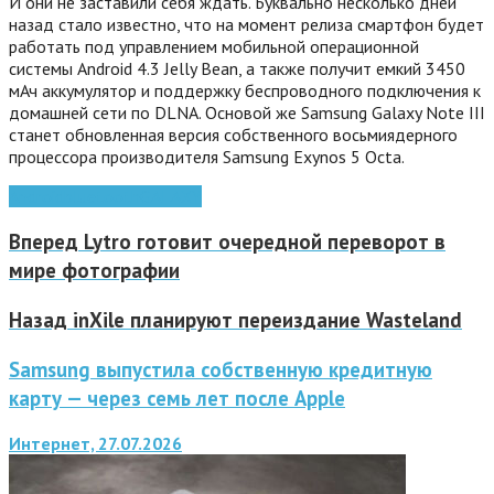
И они не заставили себя ждать. Буквально несколько дней
назад стало известно, что на момент релиза смартфон будет
работать под управлением мобильной операционной
системы Android 4.3 Jelly Bean, а также получит емкий 3450
мАч аккумулятор и поддержку беспроводного подключения к
домашней сети по DLNA. Основой же Samsung Galaxy Note III
станет обновленная версия собственного восьмиядерного
процессора производителя Samsung Exynos 5 Octa.
Android
bluetooth
GALAXY
Вперед
Lytro готовит очередной переворот в
мире фотографии
Назад
inXile планируют переиздание Wasteland
Samsung выпустила собственную кредитную
карту — через семь лет после Apple
Интернет, 27.07.2026