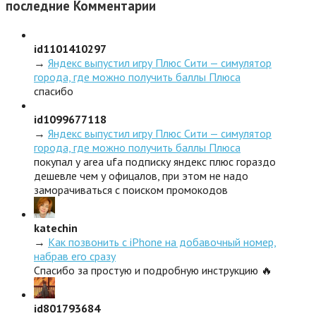
последние
Комментарии
id1101410297
→
Яндекс выпустил игру Плюс Сити — симулятор
города, где можно получить баллы Плюса
спасибо
id1099677118
→
Яндекс выпустил игру Плюс Сити — симулятор
города, где можно получить баллы Плюса
покупал у area ufa подписку яндекс плюс гораздо
дешевле чем у офицалов, при этом не надо
заморачиваться с поиском промокодов
katechin
→
Как позвонить с iPhone на добавочный номер,
набрав его сразу
Спасибо за простую и подробную инструкцию 🔥
id801793684