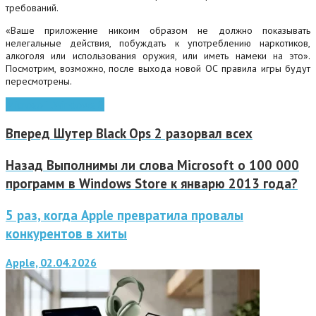
требований.
«Ваше приложение никоим образом не должно показывать
нелегальные действия, побуждать к употреблению наркотиков,
алкоголя или использования оружия, или иметь намеки на это».
Посмотрим, возможно, после выхода новой ОС правила игры будут
пересмотрены.
Microsoft
Windows 8
Вперед
Шутер Black Ops 2 разорвал всех
Назад
Выполнимы ли слова Microsoft о 100 000
программ в Windows Store к январю 2013 года?
5 раз, когда Apple превратила провалы
конкурентов в хиты
Apple, 02.04.2026