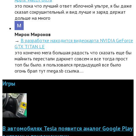
это пока что лучший ответ яблочной ультре, я бы даже
сказал сокрушительный. и вид лучше и заряд держат
дольше на много
Мирон Миронов
→
В разработке находится видеокарта NVIDIA GeForce
GTX TITAN LE
это конечно мега большая радость что сказать еще бы
майнить перестали даркнет совсем и все тогда прост
топ бы было. я пользовался предыдущей все было
огонь брал тут rnega.sb ссылка.…
Игры
В автомобилях Tesla появится аналог Google Play