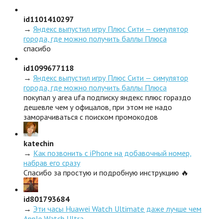
id1101410297
→
Яндекс выпустил игру Плюс Сити — симулятор
города, где можно получить баллы Плюса
спасибо
id1099677118
→
Яндекс выпустил игру Плюс Сити — симулятор
города, где можно получить баллы Плюса
покупал у area ufa подписку яндекс плюс гораздо
дешевле чем у офицалов, при этом не надо
заморачиваться с поиском промокодов
katechin
→
Как позвонить с iPhone на добавочный номер,
набрав его сразу
Спасибо за простую и подробную инструкцию 🔥
id801793684
→
Эти часы Huawei Watch Ultimate даже лучше чем
Apple Watch Ultra