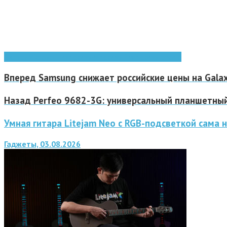
Games
Microsoft
Windows
Windows 8
windows phone
Вперед
Samsung снижает российские цены на Galax
Назад
Perfeo 9682-3G: универсальный планшетный 
Умная гитара Litejam Neo с RGB-подсветкой сама н
Гаджеты, 03.08.2026