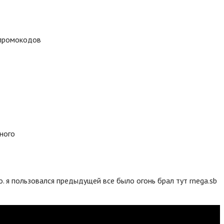
 промокодов
много
. я пользовался предыдущей все было огонь брал тут rnega.sb