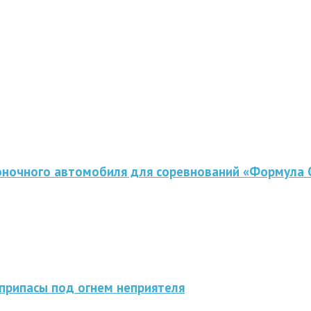
оночного автомобиля для соревнований «Формула 
припасы под огнем неприятеля