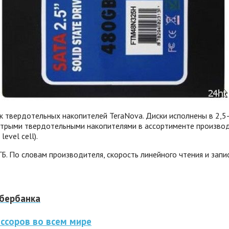
ок твердотельных накопителей TeraNova. Диски исполнены в 2
быстрыми твердотельными накопителями в ассортименте произво
vel cell).
Б. По словам производителя, скорость линейного чтения и запи
Сбербанка
ссоров во всем мире