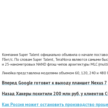
Компания Super Talent официально объявила о начале постав
Гбит/с. По словам Super Talent, TeraNova являются самыми 
и 25-нанометровых NAND флэш чипов архитектуры MLC (multi le
Линейка представлена моделями объемом 60, 120, 240 и 480 Г
Вперед
Google готовит к выходу планшет Nexus 7
Назад
Хакеры похитили 200 млн руб. у клиентов 
Как Россия может остановить производство проце