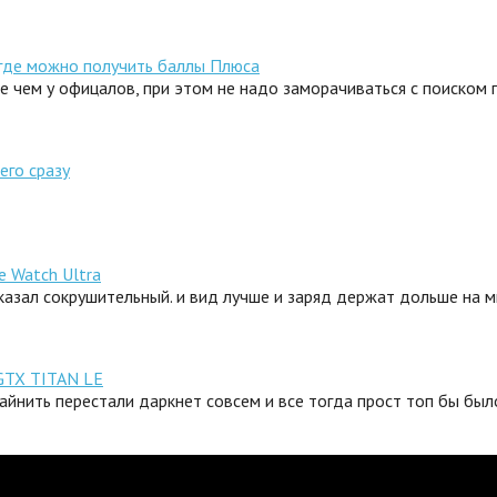
 где можно получить баллы Плюса
ле чем у офицалов, при этом не надо заморачиваться с поиском
его сразу
e Watch Ultra
сказал сокрушительный. и вид лучше и заряд держат дольше на 
GTX TITAN LE
айнить перестали даркнет совсем и все тогда прост топ бы было