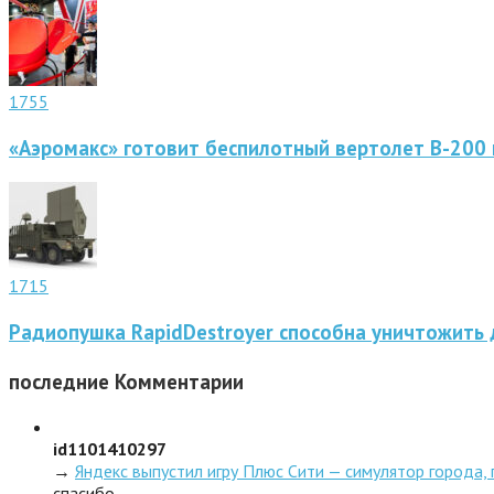
1755
«Аэромакс» готовит беспилотный вертолет В-200 
1715
Радиопушка RapidDestroyer способна уничтожить 
последние
Комментарии
id1101410297
→
Яндекс выпустил игру Плюс Сити — симулятор города,
спасибо