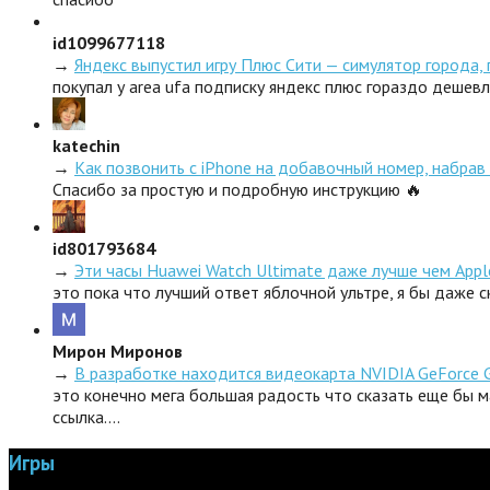
id1099677118
→
Яндекс выпустил игру Плюс Сити — симулятор города,
покупал у area ufa подписку яндекс плюс гораздо дешев
katechin
→
Как позвонить с iPhone на добавочный номер, набрав 
Спасибо за простую и подробную инструкцию 🔥
id801793684
→
Эти часы Huawei Watch Ultimate даже лучше чем Appl
это пока что лучший ответ яблочной ультре, я бы даже 
Мирон Миронов
→
В разработке находится видеокарта NVIDIA GeForce 
это конечно мега большая радость что сказать еще бы м
ссылка.…
Игры