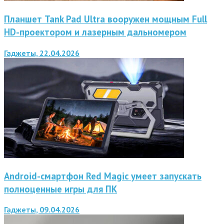
Планшет Tank Pad Ultra вооружен мощным Full
HD-проектором и лазерным дальномером
Гаджеты, 22.04.2026
Android-смартфон Red Magic умеет запускать
полноценные игры для ПК
Гаджеты, 09.04.2026