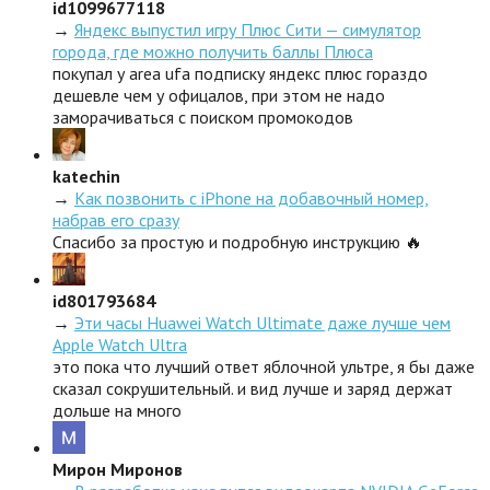
id1099677118
→
Яндекс выпустил игру Плюс Сити — симулятор
города, где можно получить баллы Плюса
покупал у area ufa подписку яндекс плюс гораздо
дешевле чем у офицалов, при этом не надо
заморачиваться с поиском промокодов
katechin
→
Как позвонить с iPhone на добавочный номер,
набрав его сразу
Спасибо за простую и подробную инструкцию 🔥
id801793684
→
Эти часы Huawei Watch Ultimate даже лучше чем
Apple Watch Ultra
это пока что лучший ответ яблочной ультре, я бы даже
сказал сокрушительный. и вид лучше и заряд держат
дольше на много
Мирон Миронов