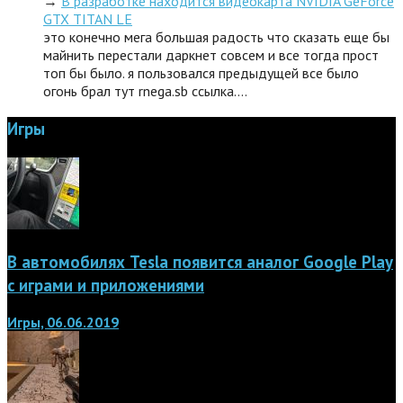
→
В разработке находится видеокарта NVIDIA GeForce
GTX TITAN LE
это конечно мега большая радость что сказать еще бы
майнить перестали даркнет совсем и все тогда прост
топ бы было. я пользовался предыдущей все было
огонь брал тут rnega.sb ссылка.…
Игры
В автомобилях Tesla появится аналог Google Play
с играми и приложениями
Игры, 06.06.2019