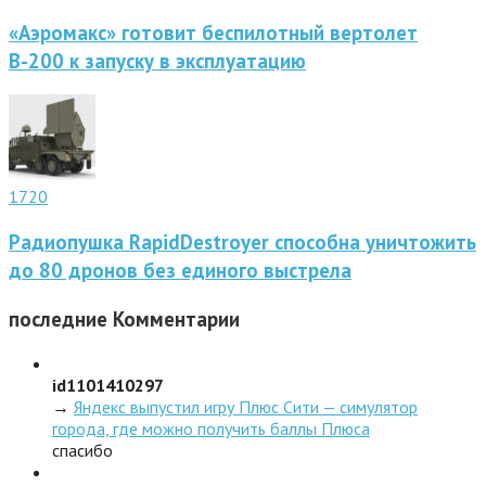
«Аэромакс» готовит беспилотный вертолет
В-200 к запуску в эксплуатацию
1720
Радиопушка RapidDestroyer способна уничтожить
до 80 дронов без единого выстрела
последние
Комментарии
id1101410297
→
Яндекс выпустил игру Плюс Сити — симулятор
города, где можно получить баллы Плюса
спасибо