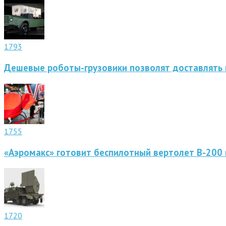
1793
Дешевые роботы-грузовики позволят доставлять 
1755
«Аэромакс» готовит беспилотный вертолет В-200 
1720