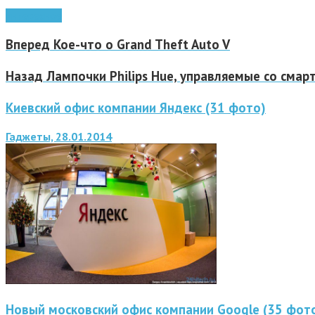
интересное
Вперед
Кое-что о Grand Theft Auto V
Назад
Лампочки Philips Hue, управляемые со смар
Киевский офис компании Яндекс (31 фото)
Гаджеты, 28.01.2014
Новый московский офис компании Google (35 фот