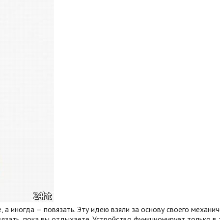
а иногда — повязать. Эту идею взяли за основу своего механичес
вязать, пока вы отдыхаете. Устройство функционирует только в 