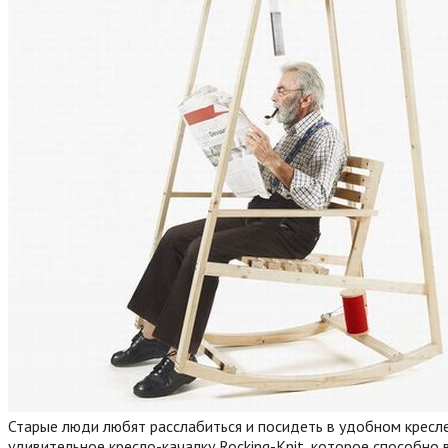
Старые люди любят расслабиться и посидеть в удобном кресле, 
удивительное кресло-качалку Rocking-Knit, которое способно 