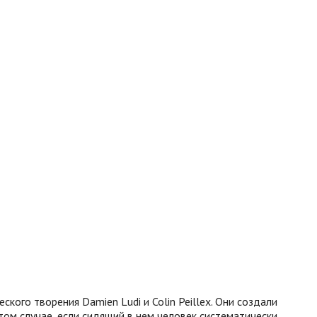
кого творения Damien Ludi и Colin Peillex. Они создали
том случае, если сидящий в нем человек систематически