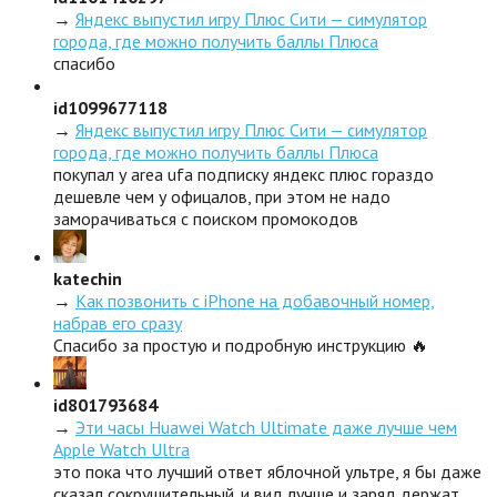
→
Яндекс выпустил игру Плюс Сити — симулятор
города, где можно получить баллы Плюса
спасибо
id1099677118
→
Яндекс выпустил игру Плюс Сити — симулятор
города, где можно получить баллы Плюса
покупал у area ufa подписку яндекс плюс гораздо
дешевле чем у офицалов, при этом не надо
заморачиваться с поиском промокодов
katechin
→
Как позвонить с iPhone на добавочный номер,
набрав его сразу
Спасибо за простую и подробную инструкцию 🔥
id801793684
→
Эти часы Huawei Watch Ultimate даже лучше чем
Apple Watch Ultra
это пока что лучший ответ яблочной ультре, я бы даже
сказал сокрушительный. и вид лучше и заряд держат