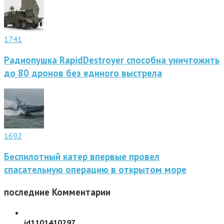
1741
Радиопушка RapidDestroyer способна уничтожить
до 80 дронов без единого выстрела
1692
Беспилотный катер впервые провел
спасательную операцию в открытом море
последние
Комментарии
id1101410297