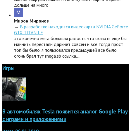
дольше на много
Мирон Миронов
→
В разработке находится видеокарта NVIDIA GeForce
GTX TITAN LE
это конечно мега большая радость что сказать еще бы
майнить перестали даркнет совсем и все тогда прост
топ бы было. я пользовался предыдущей все было
огонь брал тут rnega.sb ссылка.…
Игры
В автомобилях Tesla появится аналог Google Play
с играми и приложениями