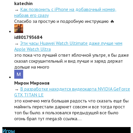
katechin
→
Как позвонить с iPhone на добавочный номер,
набрав его сразу
Спасибо за простую и подробную инструкцию 🔥
id801793684
→
Эти часы Huawei Watch Ultimate даже лучше чем
Apple Watch Ultra
это пока что лучший ответ яблочной ультре, я бы даже
сказал сокрушительный. и вид лучше и заряд держат
дольше на много
Мирон Миронов
→
В разработке находится видеокарта NVIDIA GeForce
GTX TITAN LE
это конечно мега большая радость что сказать еще бы
майнить перестали даркнет совсем и все тогда прост
топ бы было. я пользовался предыдущей все было
огонь брал тут rnega.sb ссылка.…
Игры