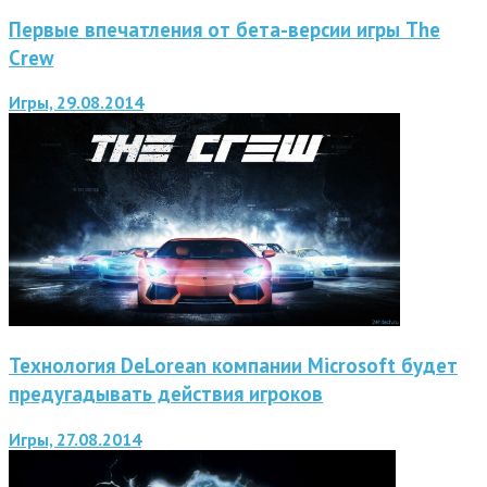
Первые впечатления от бета-версии игры The
Crew
Игры, 29.08.2014
Технология DeLorean компании Microsoft будет
предугадывать действия игроков
Игры, 27.08.2014