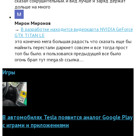
сказал сокрушительный. и вид лучше и заряд держат
дольше на много
Мирон Миронов
→
В разработке находится видеокарта NVIDIA GeForce
GTX TITAN LE
это конечно мега большая радость что сказать еще бы
майнить перестали даркнет совсем и все тогда прост
топ бы было. я пользовался предыдущей все было
огонь брал тут rnega.sb ссылка.…
Игры
В автомобилях Tesla появится аналог Google Play
с играми и приложениями