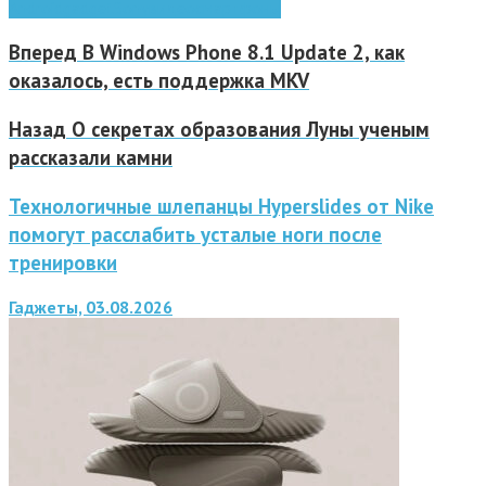
Android
gadget
Sony
видео
смартфоны
Вперед
В Windows Phone 8.1 Update 2, как
оказалось, есть поддержка MKV
Назад
О секретах образования Луны ученым
рассказали камни
Технологичные шлепанцы Hyperslides от Nike
помогут расслабить усталые ноги после
тренировки
Гаджеты, 03.08.2026