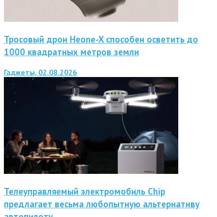
Тросовый дрон Heone-X способен осветить до
1000 квадратных метров земли
Гаджеты, 02.08.2026
Телеуправляемый электромобиль Chip
предлагает весьма любопытную альтернативу
автопилоту