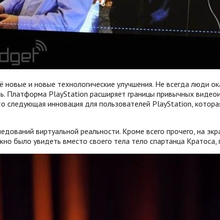
ё новые и новые технологические улучшения. Не всегда люди ок
ь. Платформа PlayStation расширяет границы привычных видеои
то следующая инновация для пользователей PlayStation, котор
едований виртуальной реальности. Кроме всего прочего, на экра
ожно было увидеть вместо своего тела тело спартанца Кратоса, г