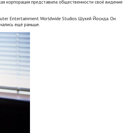
нская корпорация представила общественности своё видение
puter Entertainment Worldwide Studios Шухей Йосида. Он
ачались ещё раньше.