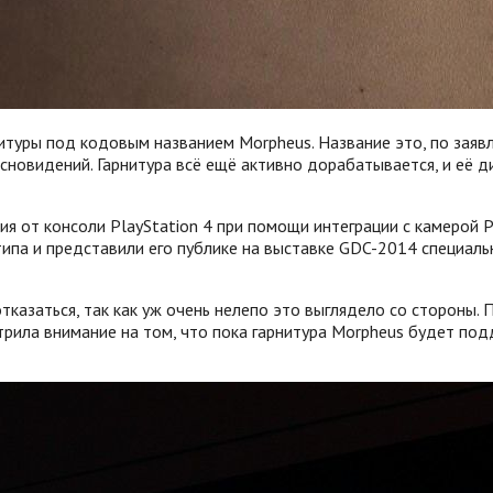
нитуры под кодовым названием Morpheus. Название это, по зая
сновидений. Гарнитура всё ещё активно дорабатывается, и её ди
ия от консоли PlayStation 4 при помощи интеграции с камерой 
па и представили его публике на выставке GDC-2014 специаль
тказаться, так как уж очень нелепо это выглядело со стороны.
острила внимание на том, что пока гарнитура Morpheus будет п