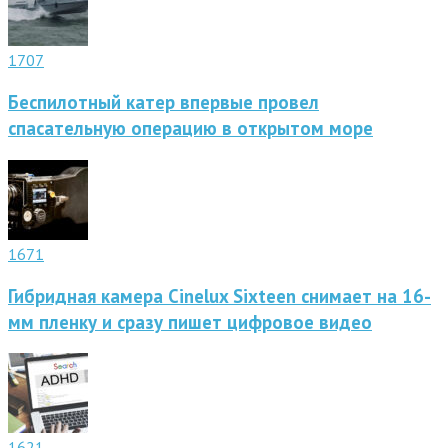
1707
Беспилотный катер впервые провел
спасательную операцию в открытом море
1671
Гибридная камера Cinelux Sixteen снимает на 16-
мм пленку и сразу пишет цифровое видео
1621