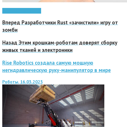
ZTE
новинка
фаблет
Вперед
Разработчики Rust «зачистили» игру от
зомби
Назад
Этим крошкам-роботам доверят сборку
живых тканей и электроники
Rise Robotics создала самую мощную
негидравлическую руку-манипулятор в мире
Роботы, 16.03.2025