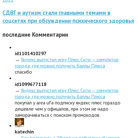
СДВГ и аутизм стали главными темами в
соцсетях при обсуждении психического здоровья
последние
Комментарии
id1101410297
→
Яндекс выпустил игру Плюс Сити — симулятор
города, где можно получить баллы Плюса
спасибо
id1099677118
→
Яндекс выпустил игру Плюс Сити — симулятор
города, где можно получить баллы Плюса
покупал у area ufa подписку яндекс плюс гораздо
дешевле чем у офицалов, при этом не надо
заморачиваться с поиском промокодов
katechin
→
Как позвонить с iPhone на добавочный номер,