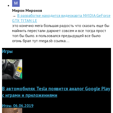
Мирон Миронов
→
В разработке находится видеокарта NVIDIA GeForce
GTX TITAN LE
это конечно мега большая радость что сказать еще бы
майнить перестали даркнет совсем и все тогда прост
топ бы было. я пользовался предыдущей все было
огонь брал тут rnega.sb ссылка.…
Игры
В автомобилях Tesla появится аналог Google Play
с играми и приложениями
Игры, 06.06.2019