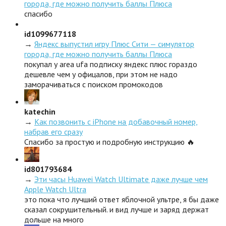
города, где можно получить баллы Плюса
спасибо
id1099677118
→
Яндекс выпустил игру Плюс Сити — симулятор
города, где можно получить баллы Плюса
покупал у area ufa подписку яндекс плюс гораздо
дешевле чем у офицалов, при этом не надо
заморачиваться с поиском промокодов
katechin
→
Как позвонить с iPhone на добавочный номер,
набрав его сразу
Спасибо за простую и подробную инструкцию 🔥
id801793684
→
Эти часы Huawei Watch Ultimate даже лучше чем
Apple Watch Ultra
это пока что лучший ответ яблочной ультре, я бы даже
сказал сокрушительный. и вид лучше и заряд держат
дольше на много