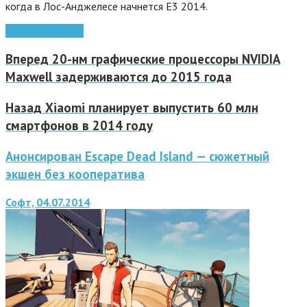
когда в Лос-Анджелесе начнется Е3 2014.
deep silver
Metro
Вперед
20-нм графические процессоры NVIDIA
Maxwell задерживаются до 2015 года
Назад
Xiaomi планирует выпустить 60 млн
смартфонов в 2014 году
Анонсирован Escape Dead Island — сюжетный
экшен без кооператива
Софт, 04.07.2014