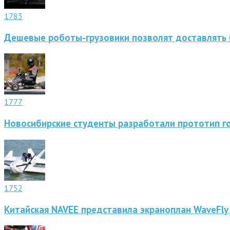
1783
Дешевые роботы-грузовики позволят доставлять 
1777
Новосибирские студенты разработали прототип г
1752
Китайская NAVEE представила экраноплан WaveFly