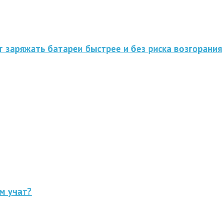
 заряжать батареи быстрее и без риска возгорания
м учат?