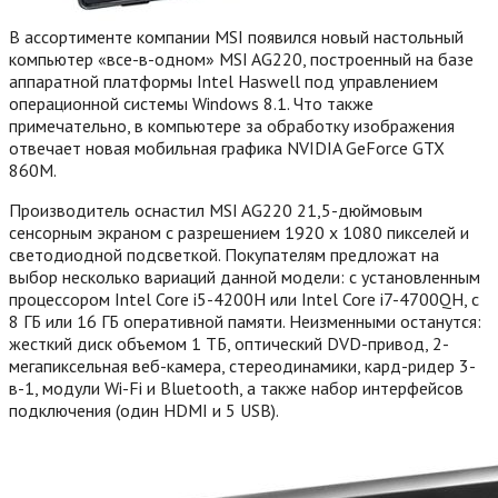
В ассортименте компании MSI появился новый настольный
компьютер «все-в-одном» MSI AG220, построенный на базе
аппаратной платформы Intel Haswell под управлением
операционной системы Windows 8.1. Что также
примечательно, в компьютере за обработку изображения
отвечает новая мобильная графика NVIDIA GeForce GTX
860M.
Производитель оснастил MSI AG220 21,5-дюймовым
сенсорным экраном с разрешением 1920 х 1080 пикселей и
светодиодной подсветкой. Покупателям предложат на
выбор несколько вариаций данной модели: с установленным
процессором Intel Core i5-4200H или Intel Core i7-4700QH, с
8 ГБ или 16 ГБ оперативной памяти. Неизменными останутся:
жесткий диск объемом 1 ТБ, оптический DVD-привод, 2-
мегапиксельная веб-камера, стереодинамики, кард-ридер 3-
в-1, модули Wi-Fi и Bluetooth, а также набор интерфейсов
подключения (один HDMI и 5 USB).