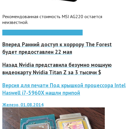
Рекомендованная стоимость MSI AG220 остается
неизвестной.
bluetooth 4.0
DDR3
dvd
Haswell
intel core
Вперед
Ранний доступ к хоррору The Forest
будет предоставлен 22 мая
Назад
Nvidia представила безумно мощную
видеокарту Nvidia Titan Z за 3 тысячи $
Версия для печати Под крышкой процессора Intel
Haswell i7-5960X нашли припой
Железо, 01.08.2014