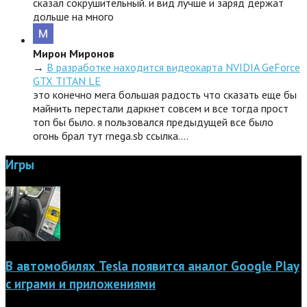
сказал сокрушительный. и вид лучше и заряд держат
дольше на много
Мирон Миронов
→
В разработке находится видеокарта NVIDIA GeForce
GTX TITAN LE
это конечно мега большая радость что сказать еще бы
майнить перестали даркнет совсем и все тогда прост
топ бы было. я пользовался предыдущей все было
огонь брал тут rnega.sb ссылка.…
Игры
В автомобилях Tesla появится аналог Google Play
с играми и приложениями