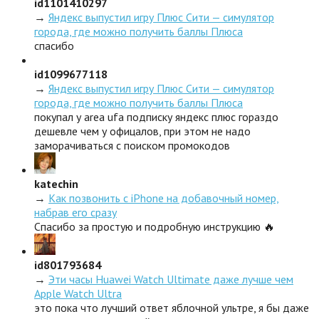
id1101410297
→
Яндекс выпустил игру Плюс Сити — симулятор
города, где можно получить баллы Плюса
спасибо
id1099677118
→
Яндекс выпустил игру Плюс Сити — симулятор
города, где можно получить баллы Плюса
покупал у area ufa подписку яндекс плюс гораздо
дешевле чем у офицалов, при этом не надо
заморачиваться с поиском промокодов
katechin
→
Как позвонить с iPhone на добавочный номер,
набрав его сразу
Спасибо за простую и подробную инструкцию 🔥
id801793684
→
Эти часы Huawei Watch Ultimate даже лучше чем
Apple Watch Ultra
это пока что лучший ответ яблочной ультре, я бы даже