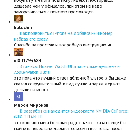
покупал у area ufa подписку яндекс плюс гораздо
дешевле чем у офицалов, при этом не надо
заморачиваться с поиском промокодов
katechin
→
Как позвонить с iPhone на добавочный номер,
набрав его сразу
Спасибо за простую и подробную инструкцию 🔥
id801793684
→
Эти часы Huawei Watch Ultimate даже лучше чем
Apple Watch Ultra
это пока что лучший ответ яблочной ультре, я бы даже
сказал сокрушительный. и вид лучше и заряд держат
дольше на много
Мирон Миронов
→
В разработке находится видеокарта NVIDIA GeForce
GTX TITAN LE
это конечно мега большая радость что сказать еще бы
майнить перестали даркнет совсем и все тогда прост