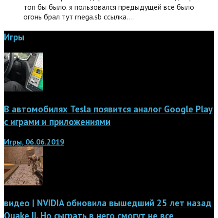
топ бы было. я пользовался предыдущей все было
огонь брал тут rnega.sb ссылка.…
Игры
В автомобилях Tesla появится аналог Google Play
с играми и приложениями
Игры, 06.06.2019
видео | NVIDIA обновила вышедший 25 лет назад
Quake II. Но сыграть в него смогут не все