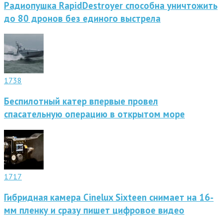
Радиопушка RapidDestroyer способна уничтожить
до 80 дронов без единого выстрела
1738
Беспилотный катер впервые провел
спасательную операцию в открытом море
1717
Гибридная камера Cinelux Sixteen снимает на 16-
мм пленку и сразу пишет цифровое видео