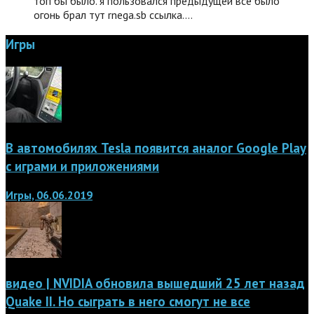
топ бы было. я пользовался предыдущей все было
огонь брал тут rnega.sb ссылка.…
Игры
В автомобилях Tesla появится аналог Google Play
с играми и приложениями
Игры, 06.06.2019
видео | NVIDIA обновила вышедший 25 лет назад
Quake II. Но сыграть в него смогут не все