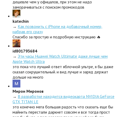
дешевле чем у офицалов, при этом не надо
заморачиваться с поиском промокодов
katechin
→
Как позвонить с iPhone на добавочный номер,
набрав его сразу
Спасибо за простую и подробную инструкцию 🔥
id801793684
→
Эти часы Huawei Watch Ultimate даже лучше чем
Apple Watch Ultra
это пока что лучший ответ яблочной ультре, я бы даже
сказал сокрушительный. и вид лучше и заряд держат
дольше на много
Мирон Миронов
→
В разработке находится видеокарта NVIDIA GeForce
GTX TITAN LE
это конечно мега большая радость что сказать еще бы
майнить перестали даркнет совсем и все тогда прост