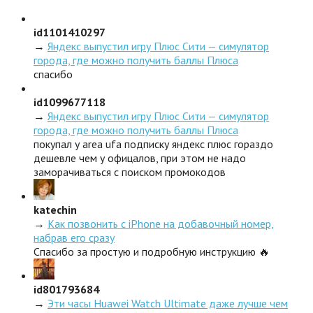
id1101410297
→
Яндекс выпустил игру Плюс Сити — симулятор
города, где можно получить баллы Плюса
спасибо
id1099677118
→
Яндекс выпустил игру Плюс Сити — симулятор
города, где можно получить баллы Плюса
покупал у area ufa подписку яндекс плюс гораздо
дешевле чем у офицалов, при этом не надо
заморачиваться с поиском промокодов
katechin
→
Как позвонить с iPhone на добавочный номер,
набрав его сразу
Спасибо за простую и подробную инструкцию 🔥
id801793684
→
Эти часы Huawei Watch Ultimate даже лучше чем