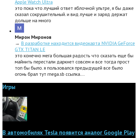
Apple Watch Ultra
это пока что лучший ответ яблочной ультре, я бы даже
сказал сокрушительный. и вид лучше и заряд держат
дольше на много
Мирон Миронов
→
В разработке находится видеокарта NVIDIA GeForce
GTX TITAN LE
это конечно мега большая радость что сказать еще бы
майнить перестали даркнет совсем и все тогда прост
топ бы было. я пользовался предыдущей все было
огонь брал тут rnega.sb ссылка.…
Игры
В автомобилях Tesla появится аналог Google Play