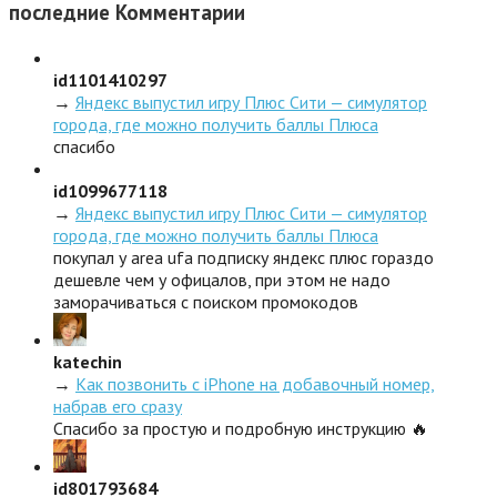
последние
Комментарии
id1101410297
→
Яндекс выпустил игру Плюс Сити — симулятор
города, где можно получить баллы Плюса
спасибо
id1099677118
→
Яндекс выпустил игру Плюс Сити — симулятор
города, где можно получить баллы Плюса
покупал у area ufa подписку яндекс плюс гораздо
дешевле чем у офицалов, при этом не надо
заморачиваться с поиском промокодов
katechin
→
Как позвонить с iPhone на добавочный номер,
набрав его сразу
Спасибо за простую и подробную инструкцию 🔥
id801793684