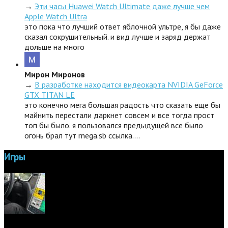
→
Эти часы Huawei Watch Ultimate даже лучше чем
Apple Watch Ultra
это пока что лучший ответ яблочной ультре, я бы даже
сказал сокрушительный. и вид лучше и заряд держат
дольше на много
Мирон Миронов
→
В разработке находится видеокарта NVIDIA GeForce
GTX TITAN LE
это конечно мега большая радость что сказать еще бы
майнить перестали даркнет совсем и все тогда прост
топ бы было. я пользовался предыдущей все было
огонь брал тут rnega.sb ссылка.…
Игры