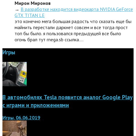
Мирон Миронов
→
В разработке находится видеокарта NVIDIA GeForce
GTX TITAN LE
это конечно мега большая радость что сказать еще бы
майнить перестали даркнет совсем и все тогда прост
топ бы было. я пользовался предыдущей все было
огонь брал тут rnega.sb ссылка.…
Игры
В автомобилях Tesla появится аналог Google Play
с играми и приложениями
Игры, 06.06.2019