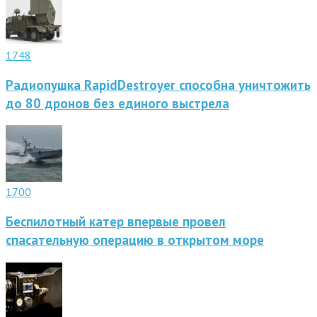
1748
Радиопушка RapidDestroyer способна уничтожить
до 80 дронов без единого выстрела
1700
Беспилотный катер впервые провел
спасательную операцию в открытом море