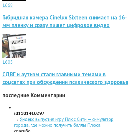
1668
Гибридная камера Cinelux Sixteen снимает на 16-
мм пленку и сразу пишет цифровое видео
1605
СДВГ и аутизм стали главными темами в
соцсетях при обсуждении психического здоровья
последние
Комментарии
id1101410297
→
Яндекс выпустил игру Плюс Сити — симулятор
города, где можно получить баллы Плюса
спасибо