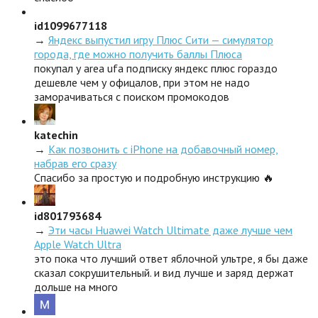
id1099677118
→
Яндекс выпустил игру Плюс Сити — симулятор
города, где можно получить баллы Плюса
покупал у area ufa подписку яндекс плюс гораздо
дешевле чем у офицалов, при этом не надо
заморачиваться с поиском промокодов
katechin
→
Как позвонить с iPhone на добавочный номер,
набрав его сразу
Спасибо за простую и подробную инструкцию 🔥
id801793684
→
Эти часы Huawei Watch Ultimate даже лучше чем
Apple Watch Ultra
это пока что лучший ответ яблочной ультре, я бы даже
сказал сокрушительный. и вид лучше и заряд держат
дольше на много