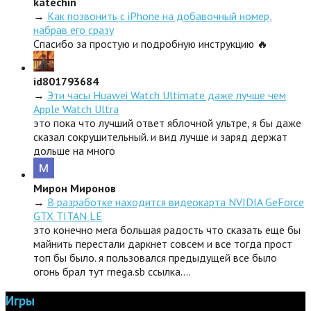
katechin
→
Как позвонить с iPhone на добавочный номер,
набрав его сразу
Спасибо за простую и подробную инструкцию 🔥
id801793684
→
Эти часы Huawei Watch Ultimate даже лучше чем
Apple Watch Ultra
это пока что лучший ответ яблочной ультре, я бы даже
сказал сокрушительный. и вид лучше и заряд держат
дольше на много
Мирон Миронов
→
В разработке находится видеокарта NVIDIA GeForce
GTX TITAN LE
это конечно мега большая радость что сказать еще бы
майнить перестали даркнет совсем и все тогда прост
топ бы было. я пользовался предыдущей все было
огонь брал тут rnega.sb ссылка.…
Игры