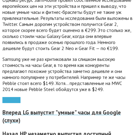
европейских цен на эти устройства и пришел к выводу, что
новые умные часы и фитнес-браслеты будут не такие уж
привлекательные. Результаты исследования были выложены в
Twitter. Самым дорогим устройством получится Gear 2,
которое скорее всего будет оценено в €299.
Это столько же,
сколько стоили часы Galaxy Gear, когда они впервые
появились в продаже осенью прошлого года. Немного
дешевле будут стоить Gear 2 Neo и Gear Fit — по €199.
Samsung уже не раз критиковали за слишком высокую
стоимость на часы Gear, в то время как конкуренты
предлагают похожие устройства заметно дешевле и они
намного популярнее у потребителей. Например те же часы
Pebble стоят всего $149. Хотя… представленные на MWC
2014 новые Pebble Steel обойдутся уже в $249.
гаджеты
Вперед
LG выпустит "умные" часы для Google
(слухи)
Назад
HP незаметно выпустил доступный