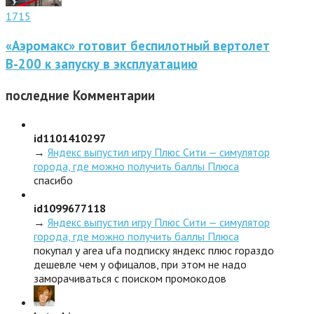
1715
«Аэромакс» готовит беспилотный вертолет
В-200 к запуску в эксплуатацию
последние
Комментарии
id1101410297
→
Яндекс выпустил игру Плюс Сити — симулятор
города, где можно получить баллы Плюса
спасибо
id1099677118
→
Яндекс выпустил игру Плюс Сити — симулятор
города, где можно получить баллы Плюса
покупал у area ufa подписку яндекс плюс гораздо
дешевле чем у офицалов, при этом не надо
заморачиваться с поиском промокодов