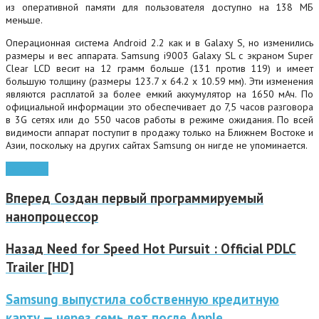
из оперативной памяти для пользователя доступно на 138 МБ
меньше.
Операционная система Android 2.2 как и в Galaxy S, но изменились
размеры и вес аппарата.
Samsung i9003 Galaxy SL с экраном Super
Clear LCD весит на 12 грамм больше (131 против 119) и имеет
большую толщину (размеры 123.7 x 64.2 x 10.59 мм). Эти изменения
являются расплатой за более емкий аккумулятор на 1650 мАч. По
официальной информации это обеспечивает до 7,5 часов разговора
в 3G сетях или до 550 часов работы в режиме ожидания. По всей
видимости аппарат поступит в продажу только на Ближнем Востоке и
Азии, поскольку на других сайтах Samsung он нигде не упоминается.
Samsung
Вперед
Создан первый программируемый
нанопроцессор
Назад
Need for Speed Hot Pursuit : Official PDLC
Trailer [HD]
Samsung выпустила собственную кредитную
карту — через семь лет после Apple