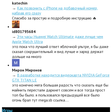
katechin
→
Как позвонить с iPhone на добавочный номер,
набрав его сразу
Спасибо за простую и подробную инструкцию 🔥
id801793684
→
Эти часы Huawei Watch Ultimate даже лучше чем
Apple Watch Ultra
это пока что лучший ответ яблочной ультре, я бы даже
сказал сокрушительный. и вид лучше и заряд держат
дольше на много
Мирон Миронов
→
В разработке находится видеокарта NVIDIA GeForce
GTX TITAN LE
это конечно мега большая радость что сказать еще бы
майнить перестали даркнет совсем и все тогда прост
топ бы было. я пользовался предыдущей все было
огонь брал тут rnega.sb ссылка.…
Игры