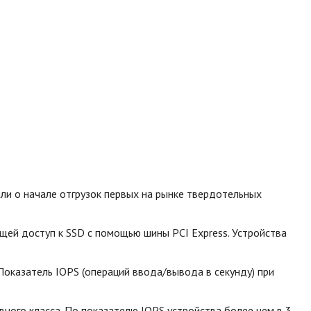
ли о начале отгрузок первых на рынке твердотельных
ющей доступ к SSD с помощью шины PCI Express. Устройства
оказатель IOPS (операций ввода/вывода в секунду) при
ного класса.
По показателю IOPS устройства более чем в 3