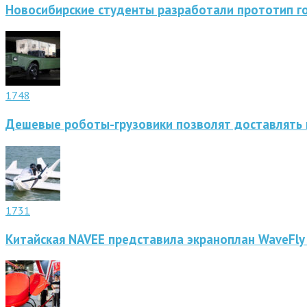
Новосибирские студенты разработали прототип г
1748
Дешевые роботы-грузовики позволят доставлять 
1731
Китайская NAVEE представила экраноплан WaveFly