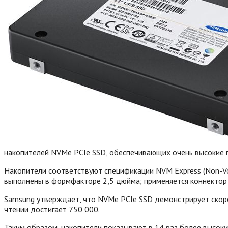
накопителей NVMe PCIe SSD, обеспечивающих очень высокие 
Накопители соответствуют спецификации NVM Express (Non-Vola
выполнены в формфакторе 2,5 дюйма; применяется коннектор
Samsung утверждает, что NVMe PCIe SSD демонстрирует скоро
чтении достигает 750 000.
Таким образом, накопители показывают в 14 раз более высоку