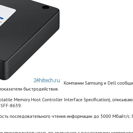
Компании Samsung и Dell сообщи
показатели быстродействия.
tile Memory Host Controller Interface Specification), описыва
 SFF-8639.
сть последовательного чтения информации до 3000 Мбайт/с. П
ю производительность по сравнению с винчестерами корпоратив