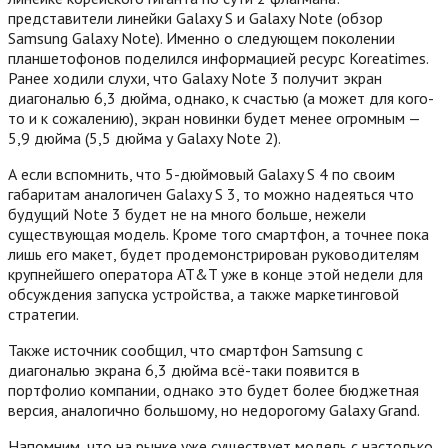
представители линейки Galaxy S и Galaxy Note (обзор
Samsung Galaxy Note). Именно о следующем поколении
планшетофонов поделился информацией ресурс Koreatimes.
Ранее ходили слухи, что Galaxy Note 3 получит экран
диагональю 6,3 дюйма, однако, к счастью (а может для кого-
то и к сожалению), экран новинки будет менее огромным —
5,9 дюйма (5,5 дюйма у Galaxy Note 2).
А если вспомнить, что 5-дюймовый Galaxy S 4 по своим
габаритам аналогичен Galaxy S 3, то можно надеяться что
будущий Note 3 будет не на много больше, нежели
существующая модель. Кроме того смартфон, а точнее пока
лишь его макет, будет продемонстрирован руководителям
крупнейшего оператора AT&T уже в конце этой недели для
обсуждения запуска устройства, а также маркетинговой
стратегии.
Также источник сообщил, что смартфон Samsung с
диагональю экрана 6,3 дюйма всё-таки появится в
портфолио компании, однако это будет более бюджетная
версия, аналогично большому, но недорогому Galaxy Grand.
Напомним, что на рынке уже существует модель с настолько