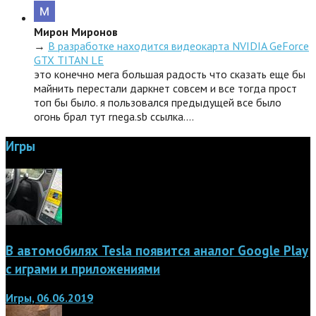
Мирон Миронов
→
В разработке находится видеокарта NVIDIA GeForce
GTX TITAN LE
это конечно мега большая радость что сказать еще бы
майнить перестали даркнет совсем и все тогда прост
топ бы было. я пользовался предыдущей все было
огонь брал тут rnega.sb ссылка.…
Игры
В автомобилях Tesla появится аналог Google Play
с играми и приложениями
Игры, 06.06.2019