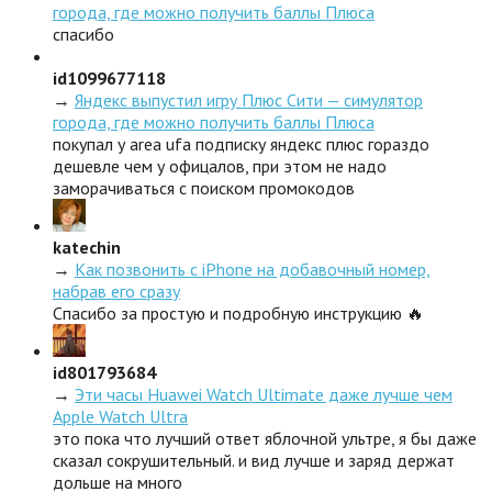
города, где можно получить баллы Плюса
спасибо
id1099677118
→
Яндекс выпустил игру Плюс Сити — симулятор
города, где можно получить баллы Плюса
покупал у area ufa подписку яндекс плюс гораздо
дешевле чем у офицалов, при этом не надо
заморачиваться с поиском промокодов
katechin
→
Как позвонить с iPhone на добавочный номер,
набрав его сразу
Спасибо за простую и подробную инструкцию 🔥
id801793684
→
Эти часы Huawei Watch Ultimate даже лучше чем
Apple Watch Ultra
это пока что лучший ответ яблочной ультре, я бы даже
сказал сокрушительный. и вид лучше и заряд держат
дольше на много