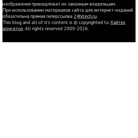
изображения принадлежат их законным владельцам.
При использовании материалов сайта для интернет-изданий
обязательна прямая гиперссылка
24hitech.ru
.
This blog and all of it's content is © copyrighted to
Хайтек
агрегатор
. All rights reserved 2009-2026.