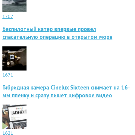
1707
Беспилотный катер впервые провел
спасательную операцию в открытом море
1671
Гибридная камера Cinelux Sixteen снимает на 16-
мм пленку и сразу пишет цифровое видео
1621