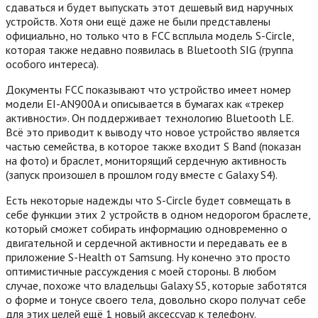
сдаваться и будет выпускать этот дешевый вид наручных
устройств. Хотя они ещё даже не были представлены
официально, но только что в FCC всплыла модель S-Circle,
которая также недавно появилась в Bluetooth SIG (группа
особого интереса).
Документы FCC показывают что устройство имеет номер
модели EI-AN900A и описывается в бумагах как «трекер
активности». Он поддерживает технологию Bluetooth LE.
Всё это приводит к выводу что новое устройство является
частью семейства, в которое также входит S Band (показан
на фото) и браслет, мониторящий сердечную активность
(запуск произошел в прошлом году вместе с Galaxy S4).
Есть некоторые надежды что S-Circle будет совмещать в
себе функции этих 2 устройств в одном недорогом браслете,
который сможет собирать информацию одновременно о
двигательной и сердечной активности и передавать ее в
приложение S-Health от Samsung. Ну конечно это просто
оптимистичные рассуждения с моей стороны. В любом
случае, похоже что владельцы Galaxy S5, которые заботятся
о форме и тонусе своего тела, довольно скоро получат себе
для этих целей ещё 1 новый аксессуар к телефону.