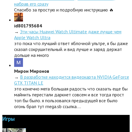
набрав его сразу
Спасибо за простую и подробную инструкцию 🔥
id801793684
→
Эти часы Huawei Watch Ultimate даже лучше чем
Apple Watch Ultra
это пока что лучший ответ яблочной ультре, я бы даже
сказал сокрушительный. и вид лучше и заряд держат
дольше на много
Мирон Миронов
→
В разработке находится видеокарта NVIDIA GeForce
GTX TITAN LE
это конечно мега большая радость что сказать еще бы
майнить перестали даркнет совсем и все тогда прост
топ бы было. я пользовался предыдущей все было
огонь брал тут rnega.sb ссылка.…
Игры