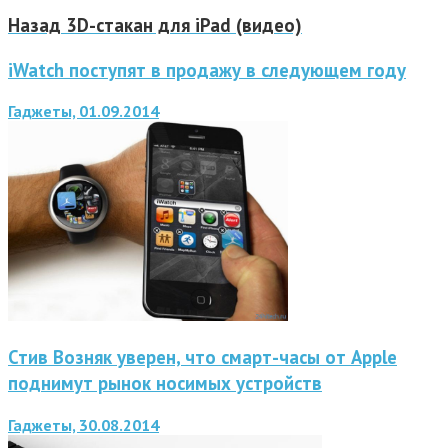
Назад
3D-стакан для iPad (видео)
iWatch поступят в продажу в следующем году
Гаджеты, 01.09.2014
Стив Возняк уверен, что смарт-часы от Apple
поднимут рынок носимых устройств
Гаджеты, 30.08.2014