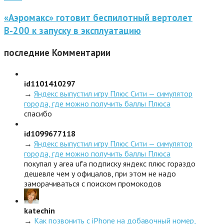
«Аэромакс» готовит беспилотный вертолет
В-200 к запуску в эксплуатацию
последние
Комментарии
id1101410297
→
Яндекс выпустил игру Плюс Сити — симулятор
города, где можно получить баллы Плюса
спасибо
id1099677118
→
Яндекс выпустил игру Плюс Сити — симулятор
города, где можно получить баллы Плюса
покупал у area ufa подписку яндекс плюс гораздо
дешевле чем у офицалов, при этом не надо
заморачиваться с поиском промокодов
katechin
→
Как позвонить с iPhone на добавочный номер,