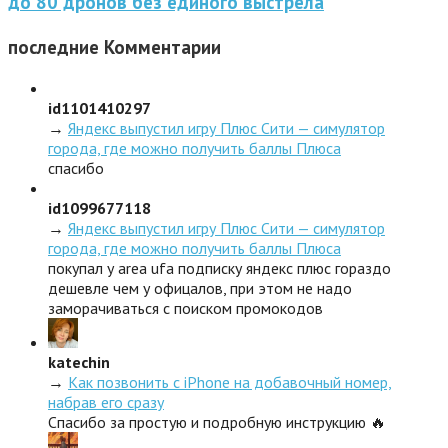
до 80 дронов без единого выстрела
последние
Комментарии
id1101410297
→
Яндекс выпустил игру Плюс Сити — симулятор
города, где можно получить баллы Плюса
спасибо
id1099677118
→
Яндекс выпустил игру Плюс Сити — симулятор
города, где можно получить баллы Плюса
покупал у area ufa подписку яндекс плюс гораздо
дешевле чем у офицалов, при этом не надо
заморачиваться с поиском промокодов
katechin
→
Как позвонить с iPhone на добавочный номер,
набрав его сразу
Спасибо за простую и подробную инструкцию 🔥