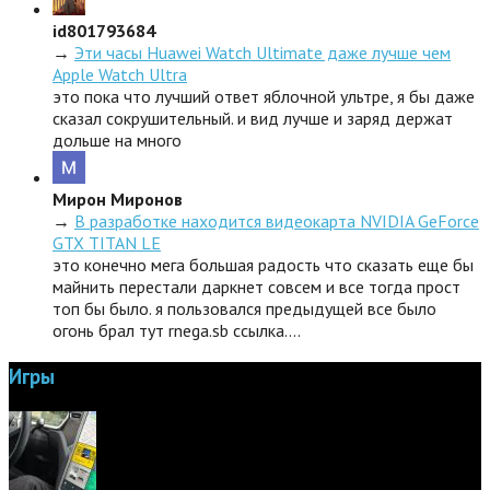
id801793684
→
Эти часы Huawei Watch Ultimate даже лучше чем
Apple Watch Ultra
это пока что лучший ответ яблочной ультре, я бы даже
сказал сокрушительный. и вид лучше и заряд держат
дольше на много
Мирон Миронов
→
В разработке находится видеокарта NVIDIA GeForce
GTX TITAN LE
это конечно мега большая радость что сказать еще бы
майнить перестали даркнет совсем и все тогда прост
топ бы было. я пользовался предыдущей все было
огонь брал тут rnega.sb ссылка.…
Игры