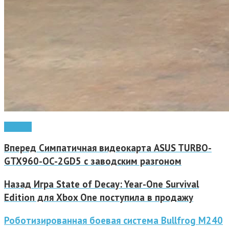
Роботы
Вперед
Симпатичная видеокарта ASUS TURBO-
GTX960-OC-2GD5 с заводским разгоном
Назад
Игра State of Decay: Year-One Survival
Edition для Xbox One поступила в продажу
Роботизированная боевая система Bullfrog M240