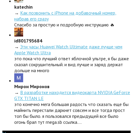
katechin
→
Как позвонить с iPhone на добавочный номер,
набрав его сразу
Спасибо за простую и подробную инструкцию 🔥
id801793684
→
Эти часы Huawei Watch Ultimate даже лучше чем
Apple Watch Ultra
это пока что лучший ответ яблочной ультре, я бы даже
сказал сокрушительный. и вид лучше и заряд держат
дольше на много
Мирон Миронов
→
В разработке находится видеокарта NVIDIA GeForce
GTX TITAN LE
это конечно мега большая радость что сказать еще бы
майнить перестали даркнет совсем и все тогда прост
топ бы было. я пользовался предыдущей все было
огонь брал тут rnega.sb ссылка.…