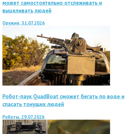
может самостоятельно отслеживать и
выцеливать людей
Оружие, 31.07.2026
Робот-паук QuadBoat сможет бегать по воде и
спасать тонущих людей
Роботы, 29.07.2026