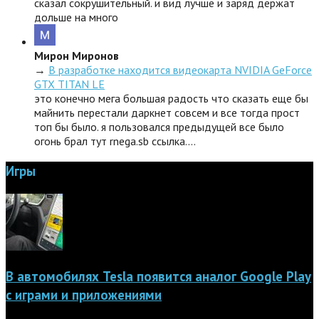
сказал сокрушительный. и вид лучше и заряд держат
дольше на много
Мирон Миронов
→
В разработке находится видеокарта NVIDIA GeForce
GTX TITAN LE
это конечно мега большая радость что сказать еще бы
майнить перестали даркнет совсем и все тогда прост
топ бы было. я пользовался предыдущей все было
огонь брал тут rnega.sb ссылка.…
Игры
В автомобилях Tesla появится аналог Google Play
с играми и приложениями