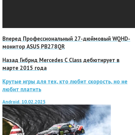
Вперед
Профессиональный 27-дюймовый WQHD-
монитор ASUS PB278QR
Назад
Гибрид Mercedes C Class дебютирует в
марте 2015 года
Крутые игры для тех, кто любит скорость, но не
любит платить
Android, 10.02.2025