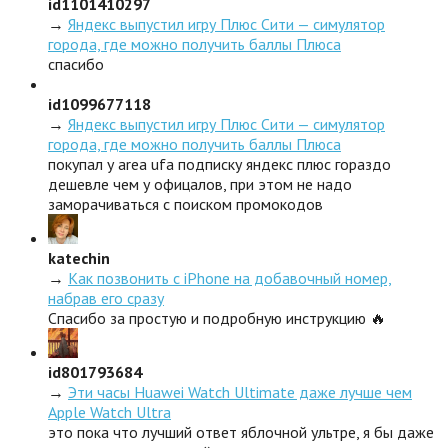
id1101410297
→
Яндекс выпустил игру Плюс Сити — симулятор
города, где можно получить баллы Плюса
спасибо
id1099677118
→
Яндекс выпустил игру Плюс Сити — симулятор
города, где можно получить баллы Плюса
покупал у area ufa подписку яндекс плюс гораздо
дешевле чем у офицалов, при этом не надо
заморачиваться с поиском промокодов
katechin
→
Как позвонить с iPhone на добавочный номер,
набрав его сразу
Спасибо за простую и подробную инструкцию 🔥
id801793684
→
Эти часы Huawei Watch Ultimate даже лучше чем
Apple Watch Ultra
это пока что лучший ответ яблочной ультре, я бы даже