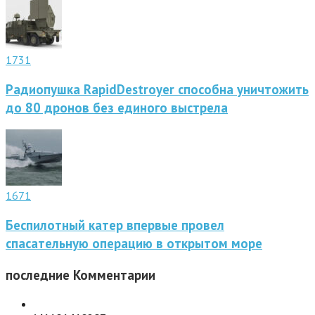
1731
Радиопушка RapidDestroyer способна уничтожить
до 80 дронов без единого выстрела
1671
Беспилотный катер впервые провел
спасательную операцию в открытом море
последние
Комментарии