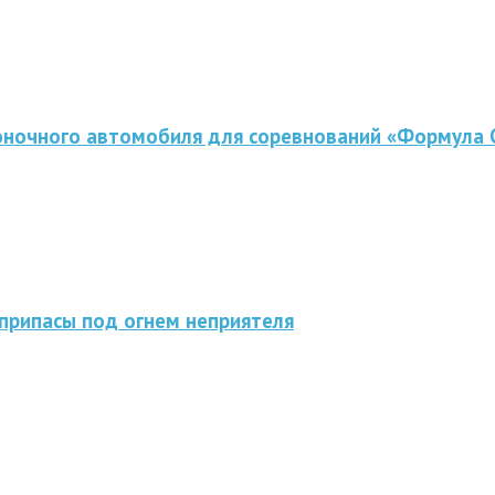
оночного автомобиля для соревнований «Формула 
припасы под огнем неприятеля