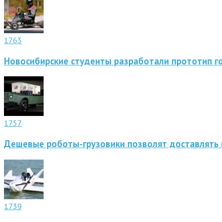
1763
Новосибирские студенты разработали прототип г
1757
Дешевые роботы-грузовики позволят доставлять 
1739