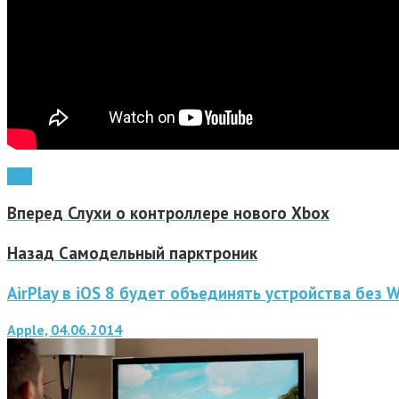
WiFi
Вперед
Слухи о контроллере нового Xbox
Назад
Самодельный парктроник
AirPlay в iOS 8 будет объединять устройства без W
Apple, 04.06.2014