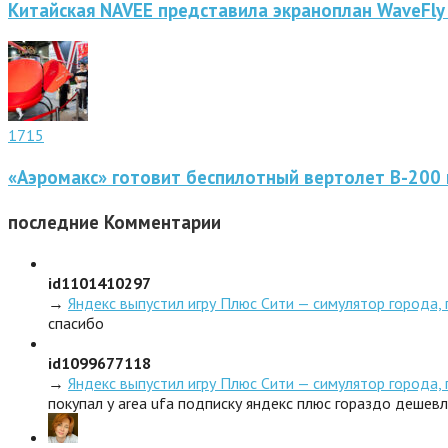
Китайская NAVEE представила экраноплан WaveFly
1715
«Аэромакс» готовит беспилотный вертолет В-200 
последние
Комментарии
id1101410297
→
Яндекс выпустил игру Плюс Сити — симулятор города,
спасибо
id1099677118
→
Яндекс выпустил игру Плюс Сити — симулятор города,
покупал у area ufa подписку яндекс плюс гораздо дешев