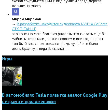
сказал сокрушительный. и вид лучше и заряд держат
дольше на много
Мирон Миронов
→
В разработке находится видеокарта NVIDIA GeForce
GTX TITAN LE
это конечно мега большая радость что сказать еще бы
майнить перестали даркнет совсем и все тогда прост
топ бы было. я пользовался предыдущей все было
огонь брал тут rnega.sb ссылка.…
Игры
В автомобилях Tesla появится аналог Google Play
с играми и приложениями