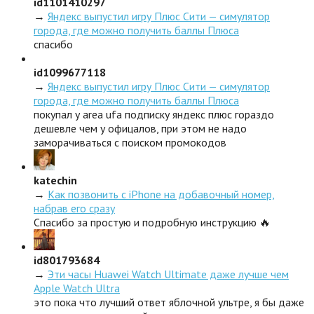
id1101410297
→
Яндекс выпустил игру Плюс Сити — симулятор
города, где можно получить баллы Плюса
спасибо
id1099677118
→
Яндекс выпустил игру Плюс Сити — симулятор
города, где можно получить баллы Плюса
покупал у area ufa подписку яндекс плюс гораздо
дешевле чем у офицалов, при этом не надо
заморачиваться с поиском промокодов
katechin
→
Как позвонить с iPhone на добавочный номер,
набрав его сразу
Спасибо за простую и подробную инструкцию 🔥
id801793684
→
Эти часы Huawei Watch Ultimate даже лучше чем
Apple Watch Ultra
это пока что лучший ответ яблочной ультре, я бы даже