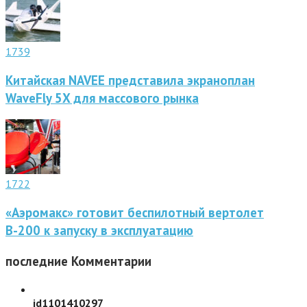
1739
Китайская NAVEE представила экраноплан
WaveFly 5X для массового рынка
1722
«Аэромакс» готовит беспилотный вертолет
В-200 к запуску в эксплуатацию
последние
Комментарии
id1101410297