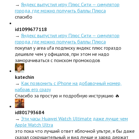
→
Яндекс выпустил игру Плюс Сити — симулятор
города, где можно получить баллы Плюса
спасибо
id1099677118
→
Яндекс выпустил игру Плюс Сити — симулятор
города, где можно получить баллы Плюса
покупал у area ufa подписку яндекс плюс гораздо
дешевле чем у офицалов, при этом не надо
заморачиваться с поиском промокодов
katechin
→
Как позвонить с iPhone на добавочный номер,
набрав его сразу
Спасибо за простую и подробную инструкцию 🔥
id801793684
→
Эти часы Huawei Watch Ultimate даже лучше чем
Apple Watch Ultra
это пока что лучший ответ яблочной ультре, я бы даже
сказал сокрушительный. и вид лучше и заряд держат