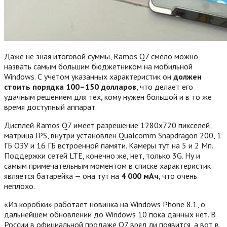
Даже не зная итоговой суммы, Ramos Q7 смело можно
назвать самым большим бюджетником на мобильной
Windows. С учетом указанных характеристик он
должен
стоить порядка 100–150 долларов
, что делает его
удачным решением для тех, кому нужен большой и в то же
время доступный аппарат.
Дисплей Ramos Q7 имеет разрешение 1280х720 пикселей,
матрица IPS, внутри установлен Qualcomm Snapdragon 200, 1
ГБ ОЗУ и 16 ГБ встроенной памяти. Камеры тут на 5 и 2 Мп.
Поддержки сетей LTE, конечно же, нет, только 3G. Ну и
самым примечательным моментом в списке характеристик
является батарейка — она тут на
4 000 мАч
, что очень
неплохо.
«Из коробки» работает новинка на Windows Phone 8.1, о
дальнейшем обновлении до Windows 10 пока данных нет. В
России в официальной продаже Q7 вряд ли появится, а вот в