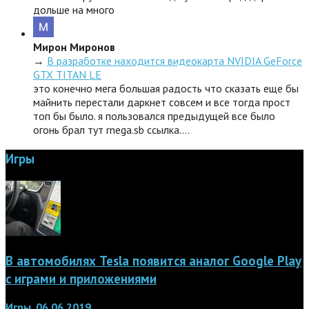
дольше на много
Мирон Миронов
→
В разработке находится видеокарта NVIDIA GeForce
GTX TITAN LE
это конечно мега большая радость что сказать еще бы
майнить перестали даркнет совсем и все тогда прост
топ бы было. я пользовался предыдущей все было
огонь брал тут rnega.sb ссылка.…
Игры
В автомобилях Tesla появится аналог Google Play
с играми и приложениями
Игры, 06.06.2019