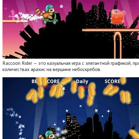
Raccoon Rider — это казуальная игра с элегантной графикой, 
количествах арахис на вершине небоскребов.