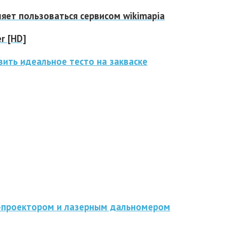
ляет пользоваться сервисом wikimapia
er [HD]
ить идеальное тесто на закваске
D-проектором и лазерным дальномером