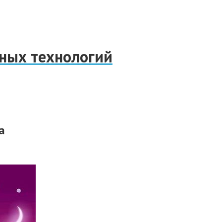
нных технологий
а