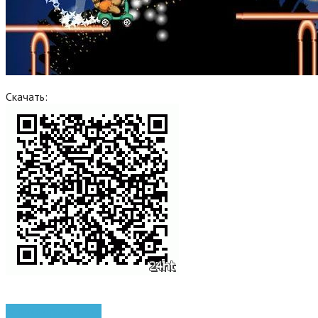
Скачать:
Android
игры Android