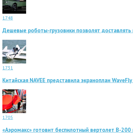
1748
Дешевые роботы-грузовики позволят доставлять 
1731
Китайская NAVEE представила экраноплан WaveFly
1705
«Аэромакс» готовит беспилотный вертолет В-200 