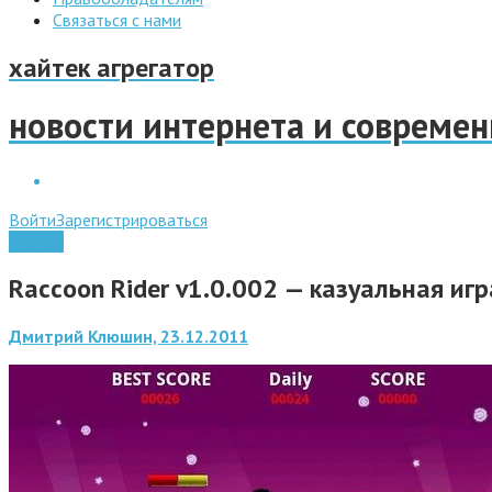
Связаться с нами
хайтек агрегатор
новости интернета и совреме
Войти
Зарегистрироваться
Android
Raccoon Rider v1.0.002 — казуальная игр
Дмитрий Клюшин, 23.12.2011